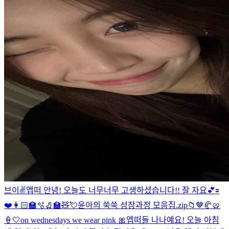
브이✌️
엡떠 안녕! 오늘도 너무너무 고생하셨습니다!! 잘 자요💕
🟰
❤️
👩🏻‍🏫🫧🛼🏫🧸💘
윤아의 쑥쑥 성장과정 모음집.zip📁
🤎🥐🥨
🍦🤍
on wednesdays we wear pink 🎀
엡떠들 나나예요! 오늘 아침