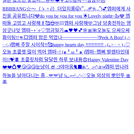
얼른 왔으면 좋겠어…🍧🍉
❤️🌹
코©
감자~~냠냠🥔🍟
BBBBANG☆〜（ゝ。∂）
더있지롱🤭
(՞⸝⸝ᵒ̴̶̷᷄꒳ᵒ̴̶̷᷅⸝⸝՞)💕
엡떠에게 사
진을 공유합니다🩶
do you be you for you 🌟
Lovely night~🦢🩶 엡
떠들 고맙고 사랑해ㅐ🥰😍🫶🏻
엡떠 사랑해🩵
그냥 당충전하는 영
상
굿나잇 엡떠~⋆˙⟡♡
엉금일기🐢
🖤🖤
💕🌸🎀🌺
오늘도 으쌰으쌰
화이팅!!👊💥
엡떠 밥은 먹었나~~~~~~~~~~~~~?
Peek A Boo! (˶˃
ᵕ ˂˶)
햅삐 주말 시이작!!🥰
happy hearts day !!!!!!!!!!!! ⸜(｡˃ ᵕ ˂ )⸝♡
오늘 초콜렛 많이 먹어 엡떠~! (๑╹ω╹๑ )
엡떠~햅삐 발렌타인데
이!!💝🍫 초콜릿처럼 달달한 하루 보내용😍
Happy Valentine Day
❤️❤️💍
🖤
😴😴😴
눈냥이 🍧 :3
야아옹🐈‍⬛
𐐪₍ᐢ. ̫ .⑅ᐢ₎𐑂↝
엡떠 만나러
하늘을 날아다니는 중,,,🪽🪽
냥 !ᓚ₍⑅^..^₎♡
오늘 의상의 뽀인뚜 🎀
🎀