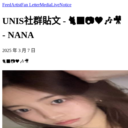
Feed
Artist
Fan Letter
Media
Live
Notice
UNIS社群貼文 - 🐈‍⬛📷🖤🎶🎥
- NANA
2025 年 3 月 7 日
🐈‍⬛📷🖤🎶🎥