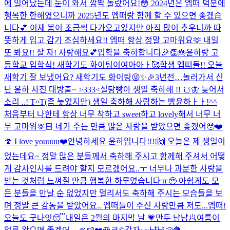
에 일어났는데 눈이 와서 깜짝 놀랐어요!😳 2024년은 엡떠 덕분에
행복한 한해였으니까 2025년도 엡떠랑 함께 할 수 있으면 좋겠습
니다💕 이제 봄이 조금씩 다가오고있지만 아직 많이 추우니까 따
뜻하게 입고 감기 조심하세요!! 엡떠 항상 정말 고마워요🫶 내일
또 봐요!! 잘 자! 사랑해요💕
입학을 축하합니다🎉👏🎂
윤하랑 고
등학교 입학식! 새학기도 화이팅이여아아ㅏ🥰
학생 엡떠들!! 오늘
새학기 잘 보냈어요? 새학기도 화이팅😝✨🎉
3년전…놀러가서 신
난 윤하 사진 대방출~ >333<
설탕빵아 생일 축하해 !! 🍞🦋 늦어서
소리 ..! TᴖT
(좀 늦었지만) 생일 축하해 사랑하는 빵윤하ㅏㅏ!^^
처음부터 나한테 항상 너무 착하고 sweet하고 lovely해서 너무 너
무 고마워🫶🏻 네가 주는 만큼 많은 사랑을 받았으면 좋겠어🥹❤️
🍄 I love youuuu❤️
안녕하세요 윤하입니다!!!!🙌 오늘은 제 생일이
었는데요~ 정말 많은 분들께서 축하해 주시고 함께해 주셔서 어떻
게 감사인사를 드려야 할지 모르겠어요..ㅜ 너무나 과분한 사랑을
받는 것처럼 느껴질 만큼 행복한 하루였습니다ㅠ🥹 아쉽게도 모
든 분들을 만날 순 없었지만 멀리서도 축하해 주시는 모습들을 보
며 정말 큰 감동을 받았어요.. 엡떠들이 주신 사랑만큼 저도...
엡떠!
오늘도 굿나잇😴
내일은 2월의 마지막 날 💗
만두 냠냠🥟
여름이