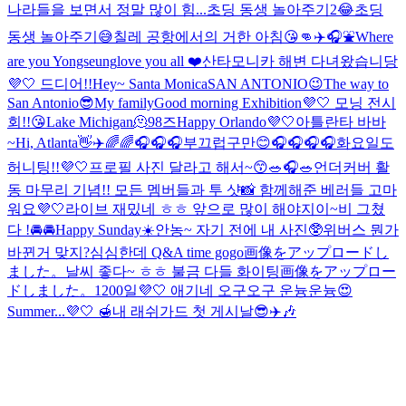
나라들을 보면서 정말 많이 힘...
초딩 동생 놀아주기2😂
초딩
동생 놀아주기😅
칠레 공항에서의 거한 아침😘👊
✈️🎧⛲️
Where
are you Yongseung
love you all ❤️
산타모니카 해변 다녀왔습니당
💜🤍 드디어!!
Hey~ Santa Monica
SAN ANTONIO😉
The way to
San Antonio😎
My family
Good morning Exhibition💜🤍 모닝 전시
회!!😘
Lake Michigan🫠
98즈
Happy Orlando💜🤍
아틀란타 바바
~
Hi, Atlanta👋✈️
🌈🌈🎧
🎧🎧
부끄럽구만😊
🎧🎧🎧🎧
화요일도
허니팅!!💜🤍
프로필 사진 달라고 해서~😙
🥗🎧🥗
언더커버 활
동 마무리 기념!! 모든 멤버들과 투 샷📸 함께해준 베러들 고마
워요💜🤍
라이브 재밌네 ㅎㅎ 앞으로 많이 해야지이~
비 그쳤
다 !
🚘🚘
Happy Sunday☀️
안농~ 자기 전에 내 사진🥸
위버스 뭔가
바뀐거 맞지?
심심한데 Q&A time gogo
画像をアップロードし
ました。
날씨 좋다~ ㅎㅎ 불금 다들 화이팅
画像をアップロー
ドしました。
1200일💜🤍 애기네 오구오구 운늉운늉😍
Summer...💜🤍 🍯
내 래쉬가드 첫 게시날😎
✈️🎶