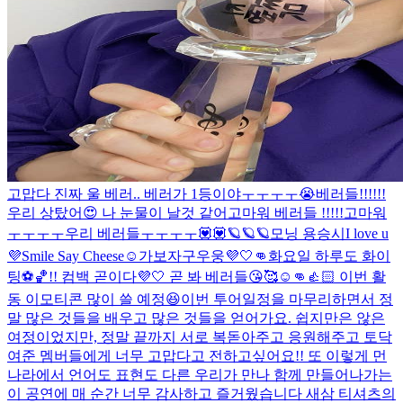
고맙다 진짜 울 베러.. 베러가 1등이야ㅜㅜㅜㅜ😭
베러들!!!!!!
우리 상탔어😍 나 눈물이 날것 같어
고마워 베러들 !!!!!
고마워
ㅜㅜㅜㅜ우리 베러들ㅜㅜㅜㅜ💟💟
🪐🪐🪐
모닝 용승시
I love u
💜
Smile Say Cheese☺️
가보자구우웅💜🤍👊
화요일 하루도 화이
팅⚽️🏀!! 컴백 곧이다💜🤍 곧 봐 베러들😘🥰☺️👊👍🏻 이번 활
동 이모티콘 많이 쓸 예정😆
이번 투어일정을 마무리하면서 정
말 많은 것들을 배우고 많은 것들을 얻어가요. 쉽지만은 않은
여정이었지만, 정말 끝까지 서로 복돋아주고 응원해주고 토닥
여준 멤버들에게 너무 고맙다고 전하고싶어요!! 또 이렇게 먼
나라에서 언어도 표현도 다른 우리가 만나 함께 만들어나가는
이 공연에 매 순간 너무 감사하고 즐거웠습니다 새삼 티셔츠의