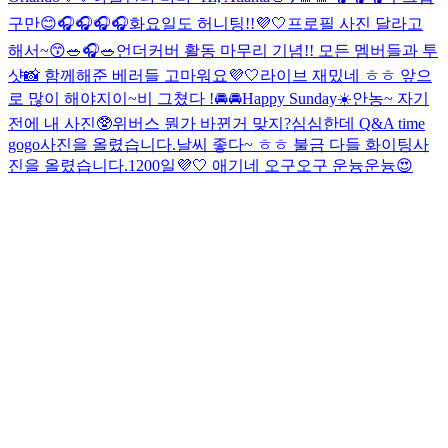
구만😊
🎧🎧🎧🎧
화요일도 허니팅!!💜🤍
프로필 사진 달라고
해서~😙
🥗🎧🥗
언더커버 활동 마무리 기념!! 모든 멤버들과 투
샷📸 함께해준 베러들 고마워요💜🤍
라이브 재밌네 ㅎㅎ 앞으
로 많이 해야지이~
비 그쳤다 !
🚘🚘
Happy Sunday☀️
안농~ 자기
전에 내 사진🥸
위버스 뭔가 바뀐거 맞지?
심심한데 Q&A time
gogo
사진을 올렸습니다.
날씨 좋다~ ㅎㅎ 불금 다들 화이팅
사
진을 올렸습니다.
1200일💜🤍 애기네 오구오구 운늉운늉😍