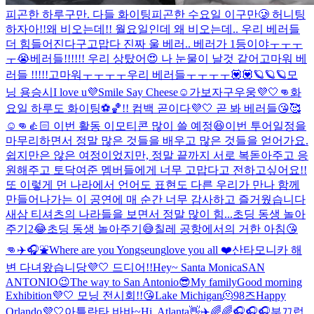
피곤한 하루구만. 다들 화이팅
피곤한 수요일 이구만🥲 허니팅
하자아!!
왜 비오는데!! 월요일인데 왜 비오는데.. 우리 베러들
더 힘들어진다구
고맙다 진짜 울 베러.. 베러가 1등이야ㅜㅜㅜ
ㅜ😭
베러들!!!!!! 우리 상탔어😍 나 눈물이 날것 같어
고마워 베
러들 !!!!!
고마워ㅜㅜㅜㅜ우리 베러들ㅜㅜㅜㅜ💟💟
🪐🪐🪐
모
닝 용승시
I love u💜
Smile Say Cheese☺️
가보자구우웅💜🤍👊
화
요일 하루도 화이팅⚽️🏀!! 컴백 곧이다💜🤍 곧 봐 베러들😘🥰
☺️👊👍🏻 이번 활동 이모티콘 많이 쓸 예정😆
이번 투어일정을
마무리하면서 정말 많은 것들을 배우고 많은 것들을 얻어가요.
쉽지만은 않은 여정이었지만, 정말 끝까지 서로 복돋아주고 응
원해주고 토닥여준 멤버들에게 너무 고맙다고 전하고싶어요!!
또 이렇게 먼 나라에서 언어도 표현도 다른 우리가 만나 함께
만들어나가는 이 공연에 매 순간 너무 감사하고 즐거웠습니다
새삼 티셔츠의 나라들을 보면서 정말 많이 힘...
초딩 동생 놀아
주기2😂
초딩 동생 놀아주기😅
칠레 공항에서의 거한 아침😘
👊
✈️🎧⛲️
Where are you Yongseung
love you all ❤️
산타모니카 해
변 다녀왔습니당💜🤍 드디어!!
Hey~ Santa Monica
SAN
ANTONIO😉
The way to San Antonio😎
My family
Good morning
Exhibition💜🤍 모닝 전시회!!😘
Lake Michigan🫠
98즈
Happy
Orlando💜🤍
아틀란타 바바~
Hi, Atlanta👋✈️
🌈🌈🎧
🎧🎧
부끄럽