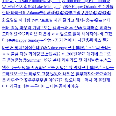
The way to San Antonio😎
My family
Good morning Exhibition💜
🤍 모닝 전시회!!😘
Lake Michigan🫠
98즈
Happy Orlando💜🤍
아틀
란타 바바~
Hi, Atlanta👋✈️
🌈🌈🎧
🎧🎧
부끄럽구만😊
🎧🎧🎧🎧
화요일도 허니팅!!💜🤍
프로필 사진 달라고 해서~😙
🥗🎧🥗
언더
커버 활동 마무리 기념!! 모든 멤버들과 투 샷📸 함께해준 베러들
고마워요💜🤍
라이브 재밌네 ㅎㅎ 앞으로 많이 해야지이~
비 그쳤
다 !
🚘🚘
Happy Sunday☀️
안농~ 자기 전에 내 사진🥸
위버스 뭔가
바뀐거 맞지?
심심한데 Q&A time gogo
已上傳照片。
날씨 좋다~
ㅎㅎ 불금 다들 화이팅
已上傳照片。
1200일💜🤍 애기네 오구오
구 운늉운늉😍
Summer...💜🤍 🍯
내 래쉬가드 첫 게시날😎
✈️🎶
오
앨추🎶
굿모닝😎
🎶🎶
흠냠 오늘 저녁은 뭐 먹지
已上傳照片。
다들
모해요오~
오늘 하루도 고생 많았어 내일은 월뿌하쟈아💜🤍
즐거
운 하루💜🤍 뀨우우우우
별 이야기가 없으니까... 역시 막 올린게
아니라규!!!
너는 누구니이... 나는 공이야아😘