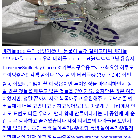
베러들!!!!!! 우리 상탔어😍 나 눈물이 날것 같어
고마워 베러들
!!!!!
고마워ㅜㅜㅜㅜ우리 베러들ㅜㅜㅜㅜ💟💟
🪐🪐🪐
모닝 용승시
I love u💜
Smile Say Cheese☺️
가보자구우웅💜🤍👊
화요일 하루도
화이팅⚽️🏀!! 컴백 곧이다💜🤍 곧 봐 베러들😘🥰☺️👊👍🏻 이번
활동 이모티콘 많이 쓸 예정😆
이번 투어일정을 마무리하면서 정
말 많은 것들을 배우고 많은 것들을 얻어가요. 쉽지만은 않은 여정
이었지만, 정말 끝까지 서로 복돋아주고 응원해주고 토닥여준 멤
버들에게 너무 고맙다고 전하고싶어요!! 또 이렇게 먼 나라에서 언
어도 표현도 다른 우리가 만나 함께 만들어나가는 이 공연에 매 순
간 너무 감사하고 즐거웠습니다 새삼 티셔츠의 나라들을 보면서
정말 많이 힘...
초딩 동생 놀아주기2😂
초딩 동생 놀아주기😅
칠레
공항에서의 거한 아침😘👊
✈️🎧⛲️
Where are you Yongseung
love