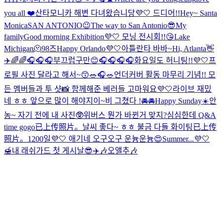
you all ❤️
산타모니카 해변 다녀왔습니당💜🤍 드디어!!
Hey~ Santa
Monica
SAN ANTONIO😉
The way to San Antonio😎
My
family
Good morning Exhibition💜🤍 모닝 전시회!!😘
Lake
Michigan🫠
98즈
Happy Orlando💜🤍
아틀란타 바바~
Hi, Atlanta👋
✈️
🌈🌈🎧
🎧🎧
부끄럽구만😊
🎧🎧🎧🎧
화요일도 허니팅!!💜🤍
프
로필 사진 달라고 해서~😙
🥗🎧🥗
언더커버 활동 마무리 기념!! 모
든 멤버들과 투 샷📸 함께해준 베러들 고마워요💜🤍
라이브 재밌
네 ㅎㅎ 앞으로 많이 해야지이~
비 그쳤다 !
🚘🚘
Happy Sunday☀️
안
농~ 자기 전에 내 사진🥸
위버스 뭔가 바뀐거 맞지?
심심한데 Q&A
time gogo
已上传照片。
날씨 좋다~ ㅎㅎ 불금 다들 화이팅
已上传
照片。
1200일💜🤍 애기네 오구오구 운늉운늉😍
Summer...💜🤍
🍯
내 래쉬가드 첫 게시날😎
✈️🎶
오앨추🎶