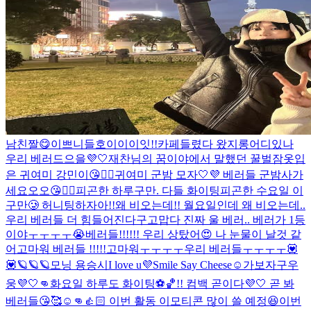
남친짤😋
이쁘니들
호이이이잇!!
카페들렸다 왔지롱
어디있나
우리 베러드으을💜🤍
재찬님의 꿈이야에서 말했던 꿀벌잠옷입
은 귀여미 강민이😘👍🏻
귀여미 군밤 모자🤍💜 베러들 군밤사가
세요오오😘👍🏻
피곤한 하루구만. 다들 화이팅
피곤한 수요일 이
구만🥲 허니팅하자아!!
왜 비오는데!! 월요일인데 왜 비오는데..
우리 베러들 더 힘들어진다구
고맙다 진짜 울 베러.. 베러가 1등
이야ㅜㅜㅜㅜ😭
베러들!!!!!! 우리 상탔어😍 나 눈물이 날것 같
어
고마워 베러들 !!!!!
고마워ㅜㅜㅜㅜ우리 베러들ㅜㅜㅜㅜ💟
💟
🪐🪐🪐
모닝 용승시
I love u💜
Smile Say Cheese☺️
가보자구우
웅💜🤍👊
화요일 하루도 화이팅⚽️🏀!! 컴백 곧이다💜🤍 곧 봐
베러들😘🥰☺️👊👍🏻 이번 활동 이모티콘 많이 쓸 예정😆
이번