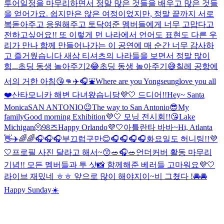
투어일정을 마무리하면서 정말 많은 것들을 배우고 많은 것들
을 얻어가요. 쉽지만은 않은 여정이었지만, 정말 끝까지 서로
복돋아주고 응원해주고 토닥여준 멤버들에게 너무 고맙다고
전하고싶어요!! 또 이렇게 먼 나라에서 언어도 표현도 다른 우
리가 만나 함께 만들어나가는 이 공연에 매 순간 너무 감사하
고 즐거웠습니다 새삼 티셔츠의 나라들을 보면서 정말 많이
힘...
초딩 동생 놀아주기2😂
초딩 동생 놀아주기😅
칠레 공항에
서의 거한 아침😘👊
✈️🎧⛲️
Where are you Yongseung
love you all
❤️
산타모니카 해변 다녀왔습니당💜🤍 드디어!!
Hey~ Santa
Monica
SAN ANTONIO😉
The way to San Antonio😎
My
family
Good morning Exhibition💜🤍 모닝 전시회!!😘
Lake
Michigan🫠
98즈
Happy Orlando💜🤍
아틀란타 바바~
Hi, Atlanta
👋✈️
🌈🌈🎧
🎧🎧
부끄럽구만😊
🎧🎧🎧🎧
화요일도 허니팅!!💜
🤍
프로필 사진 달라고 해서~😙
🥗🎧🥗
언더커버 활동 마무리
기념!! 모든 멤버들과 투 샷📸 함께해준 베러들 고마워요💜🤍
라이브 재밌네 ㅎㅎ 앞으로 많이 해야지이~
비 그쳤다 !
🚘🚘
Happy Sunday☀️