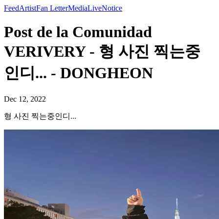
Feed
Artist
Fan Letter
Media
Live
Notice
Post de la Comunidad
VERIVERY - 형 사진 찍는중
인디... - DONGHEON
Dec 12, 2022
형 사진 찍는중인디...