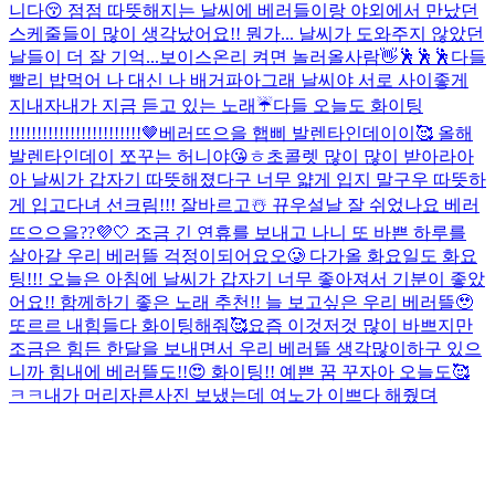
니다😚 점점 따뜻해지는 날씨에 베러들이랑 야외에서 만났던
스케줄들이 많이 생각났어요!! 뭔가... 날씨가 도와주지 않았던
날들이 더 잘 기억...
보이스온리 켜면 놀러올사람👋
🕺🕺🕺
다들
빨리 밥먹어 나 대신 나 배거파아
그래 날씨야 서로 사이좋게
지내자
내가 지금 듣고 있는 노래☔️
다들 오늘도 화이팅
!!!!!!!!!!!!!!!!!!!!!!!!
🤎베러뜨으을 햅삐 발렌타인데이이🥰 올해
발렌타인데이 쪼꾸는 허니야😘ㅎ초콜렛 많이 많이 받아라아
아 날씨가 갑자기 따뜻해졌다구 너무 얇게 입지 말구우 따뜻하
게 입고다녀 선크림!!! 잘바르고☃️ 뀨우
설날 잘 쉬었나요 베러
뜨으으을??💜🤍 조금 긴 연휴를 보내고 나니 또 바쁜 하루를
살아갈 우리 베러뜰 걱정이되어요오🥲 다가올 화요일도 화요
팅!!! 오늘은 아침에 날씨가 갑자기 너무 좋아져서 기분이 좋았
어요!! 함께하기 좋은 노래 추천!! 늘 보고싶은 우리 베러뜰🥹
또르르 내힘들다 화이팅해줘🥰
요즘 이것저것 많이 바쁘지만
조금은 힘든 한달을 보내면서 우리 베러뜰 생각많이하구 있으
니까 힘내에 베러뜰도!!😍 화이팅!! 예쁜 꿈 꾸자아 오늘도🥰
ㅋㅋ내가 머리자른사진 보냈는데 여노가 이쁘다 해줬뎌