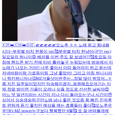
🇰🇷➡️🇨🇭➡️🇩🇪 🛫🛫🛫🛫🛫
오노추 ㅎㅎ 노래 듣고 힘내봅
시다~
부위별 터치 헌뭉이 ver.🥰
부위별 터치 헌냥이(군인 ver.)
일요일의 허니이😍 베러뜰 이번 주도 잘 보냈어??🥰
토요일 아
침에 핸드폰 받기 전에 티비 틀어놓구 누워있눈데 방송에서 이
노래가 나오는 거야!! 너무 좋아서 이따 들어야지 하고 듣는데
저녁바람이랑 가로등이링 그냥 좋았어! 그리고 마침 허니시라
니 럭키허니자나🤔
MZ거울샷
이번주는...정말 많이 뛰었어...ㅎ
좀 지친 일주일이었지만 익숙해지겠지..응원해죠오
여기는 이
제 정말 밤이면 가을이 오려나 싶을 정도로 선선한 날씨야😍
어느 덧 일년이라는 시간이 지나 다시 돌아오는구나 시간이🥹
싶어서 싱숭생숭하구만
노래 넘나 좋은 것
요즘 푹 빠진 진저루
트 편하게 듣기 좋치만 예상을 깨는 흐름들이 좋다🥰
오노추우
우!!
It's MZ power
누구보다 행복했던 8월🥰 또 잘 버텨볼게에