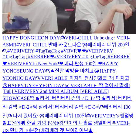
HAPPY DONGHEON DAY🎂
VERI-CHILL Unboxing : VERI-
ASMR
#VERI_CHILL 발매 카운트다운!
🎂베리베리 데뷔 200일
🎂
#VERIVERY #TagTagTag #VRVR🖤❤
#VERIVERY
#TagTagTag #VERRER❤
#VERIVERY #TagTagTag #VERRER
🖤
VERIVERY in New York!
❤ 베러 탄생 100일 ❤
HAPPY
YONGSEUNG DAY🎂
딱잘말 막방을 마치고😭
HAPPY
YEONHO DAY🎂
'VERI-ABLE' 마지막 팬사인회를 딱! 마치고
😢
HAPPY GYEHYEON DAY🎂
'VERI-ABLE' 딱 열어서 말해!
[Full] VERIVERY 2nd MINI ALBUM [VERI-ABLE]
SHOWCASE
딱 잘라서! 베리베리 컴백 ⭐D-1⭐
딱 잘라서! 베리베
리 컴백 ⭐D-2⭐
딱 잘라서! 베리베리 컴백 ⭐D-3⭐
🎂베리베리 100
일🎂 다시 왔어요~
🎂베리베리 데뷔 100일🎂
VERIVERY's 팬덤명
발표👐
데뷔 한달 기념!!♡😍
강민이의 나홀로 생일파티🎂
VERI-
US 만나기 10분전!
베리베리 첫 브이라이브🎄