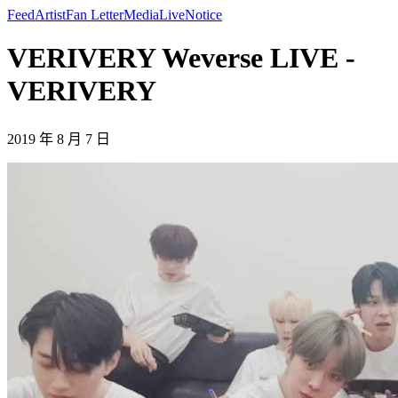
Feed
Artist
Fan Letter
Media
Live
Notice
VERIVERY Weverse LIVE -
VERIVERY
2019 年 8 月 7 日