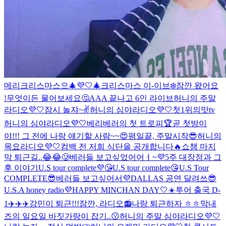
메리크리스마스으🎄💜🤍
🎄크리스마스 이-이브❄️
잠깐 왔어요
!
무엇이든 물어보세요🤔
AAA 끝나고 6인 라이브
허니의 주말
라디오💜🤍
잠시 놀쟈~✌️
허니의 심야라디오💜🤍
첫1위의맛tv
허니의 심야라디오💜🤍
베리베러의 첫 트로피🏆
곧 첫방이
야!!! 그 전에 나랑 얘기할 사람~~😍
평일끝, 주말시작😎
허니의
목요라디오💜🤍
컴백 전 저희 식단을 공개합니다🔥
쇼챔 마지
막 퇴근길..😂😂🥲
베러들 보고싶었어어ㅓ~💜
5주 대장정과 그
후 이야기
U.S tour complete💜😘
U.S tour complete😘
U.S Tour
COMPLETE😎
베러들 보고싶어서💜
DALLAS 공연 달려쓰😎
U.S.A honey radio
💜HAPPY MINCHAN DAY🤍
☀️투어 출국 D-
1✈️✈️✈️
강민이 퇴근!!!
잠깐, 라디오📻
나랑 퇴근하자 ㅎㅎ
막내
즈의 일요일 바짓가랑이 잡기..😗
허니의 주말 심야라디오💜🤍