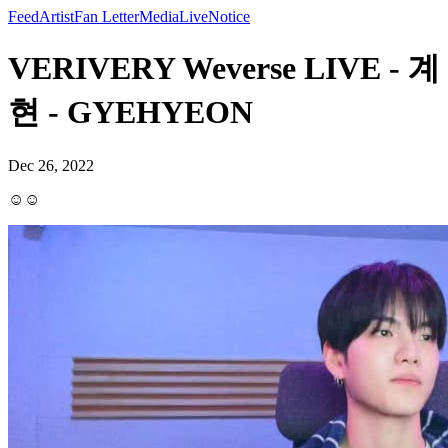
Feed
Artist
Fan Letter
Media
Live
Notice
VERIVERY Weverse LIVE - 계
현 - GYEHYEON
Dec 26, 2022
☺️☺️