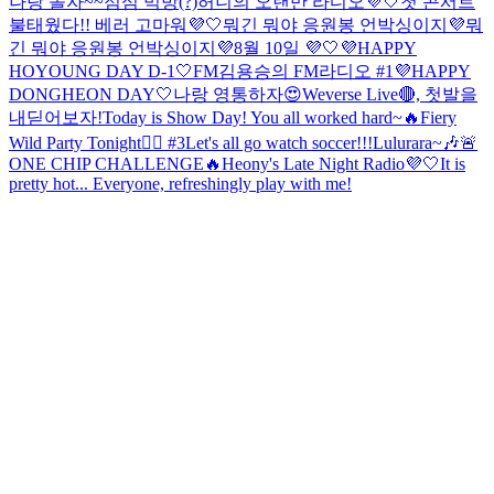
나랑 놀자~~
점심 먹방(?)
허니의 오랜만 라디오💜🤍
첫 콘서트
불태웠다!! 베러 고마워💜🤍
뭐긴 뭐야 응원봉 언박싱이지💜
뭐
긴 뭐야 응원봉 언박싱이지💜
8월 10일 💜🤍
💜HAPPY
HOYOUNG DAY D-1🤍
FM김용승의 FM라디오 #1
💜HAPPY
DONGHEON DAY🤍
나랑 영통하자😍
Weverse Live🔴, 첫발을
내딛어보자!
Today is Show Day! You all worked hard~
🔥Fiery
Wild Party Tonight😵‍💫 #3
Let's all go watch soccer!!!
Lulurara~🎶
🚨
ONE CHIP CHALLENGE🔥
Heony's Late Night Radio💜🤍
It is
pretty hot... Everyone, refreshingly play with me!