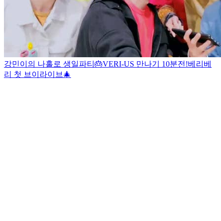
강민이의 나홀로 생일파티🎂
VERI-US 만나기 10분전!
베리베
리 첫 브이라이브🎄