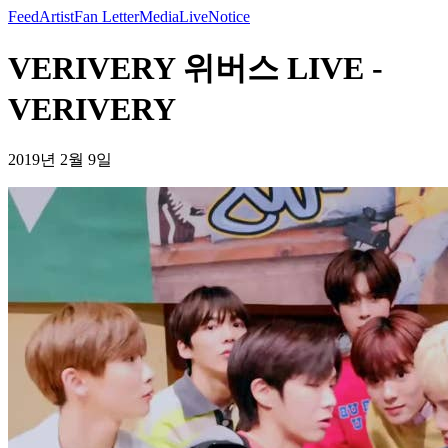
Feed
Artist
Fan Letter
Media
Live
Notice
VERIVERY 위버스 LIVE -
VERIVERY
2019년 2월 9일