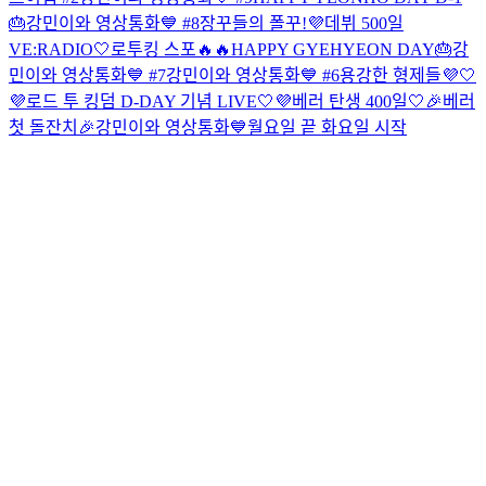
🎂
강민이와 영상통화💙 #8
장꾸들의 폴꾸!
💜데뷔 500일
VE:RADIO🤍
로투킹 스포🔥🔥
HAPPY GYEHYEON DAY🎂
강
민이와 영상통화💙 #7
강민이와 영상통화💙 #6
용강한 형제들💜🤍
💜로드 투 킹덤 D-DAY 기념 LIVE🤍
💜베러 탄생 400일🤍
🎉베러
첫 돌잔치🎉
강민이와 영상통화💙
월요일 끝 화요일 시작