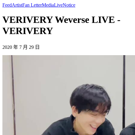
Feed
Artist
Fan Letter
Media
Live
Notice
VERIVERY Weverse LIVE -
VERIVERY
2020 年 7 月 29 日