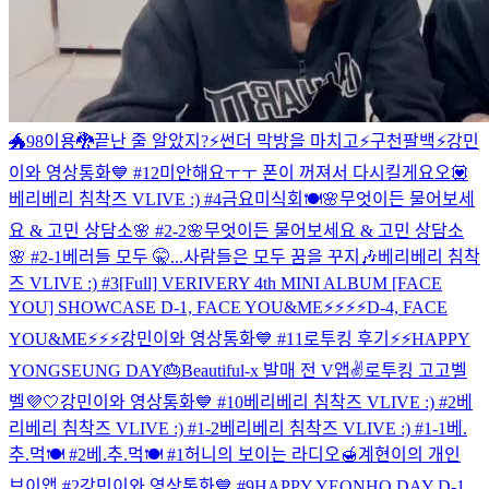
🐲98이용🐉
끝난 줄 알았지?⚡️
썬더 막방을 마치고⚡️
구천팔백⚡️
강민
이와 영상통화💙 #12
미안해요ㅜㅜ 폰이 꺼져서 다시킬게요오💟
베리베리 침착즈 VLIVE :) #4
금요미식회🍽
🌸무엇이든 물어보세
요 & 고민 상담소🌸 #2-2
🌸무엇이든 물어보세요 & 고민 상담소
🌸 #2-1
베러들 모두 🤫...
사람들은 모두 꿈을 꾸지🎶
베리베리 침착
즈 VLIVE :) #3
[Full] VERIVERY 4th MINI ALBUM [FACE
YOU] SHOWCASE
D-1, FACE YOU&ME⚡️⚡️⚡️⚡️
D-4, FACE
YOU&ME⚡️⚡️⚡️
강민이와 영상통화💙 #11
로투킹 후기⚡️⚡️
HAPPY
YONGSEUNG DAY🎂
Beautiful-x 발매 전 V앱✌️
로투킹 고고벨
벨💜🤍
강민이와 영상통화💙 #10
베리베리 침착즈 VLIVE :) #2
베
리베리 침착즈 VLIVE :) #1-2
베리베리 침착즈 VLIVE :) #1-1
베.
추.먹🍽 #2
베.추.먹🍽 #1
허니의 보이는 라디오🍯
계현이의 개인
브이앱 #2
강민이와 영상통화💙 #9
HAPPY YEONHO DAY D-1