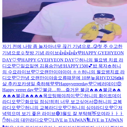
자기 전에 나랑 좀 놀자아
너무 끊긴 기념으로..🥲
첫 주 수고한
기념으로☺️
첫방 기념 라이브👍👍👍👍
💜HAPPY GYEHYEON
DAY🤍
💜HAPPY GYEHYEON DAY🤍
허니의 월요병 치료 라
디오💜🤍
일요일엔 김용승
안녕!
HAPPY1500💕
밥 묵자🍚
허니
의 수요라이브💜🤍
오랜만이야아아 ㅎㅎ
허니의 월요병치료 라
디오💜🤍
안녕 오랜만이야🌼
오류때문에 10분늦음
HVD326🍰
4
살 추카포카
생일 축하해💜💜
Happyverrerday💜🤍
베러데이!😍
Happy verrer day💜🤍
불금…
하…즐거운 불금🔥🔥🔥
불금🔥🔥
🔥🔥🔥
불금🔥🔥🔥🔥
목요팅해야즤이💜🤍
허니의 화이트데이
라디오💜🤍
화요일 점심!
히히 너무 보고싶어서😍
허니의 교복
라디오💜🤍
허니의 교복라디오💜🤍
허니의 심야라디오💜🤍
저
녁먹으며 보기 좋은 라이브🔴
3월도 잘 부탁해👋
모여라ㅏㅏㅏ
✋
허니의 대만라디오💜🤍
LIVE in TAIWAN🎙️
LIVE in TAIWAN