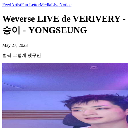
Feed
Artist
Fan Letter
Media
Live
Notice
Weverse LIVE de VERIVERY -
승이 - YONGSEUNG
May 27, 2023
벌써 그렇게 됐구만