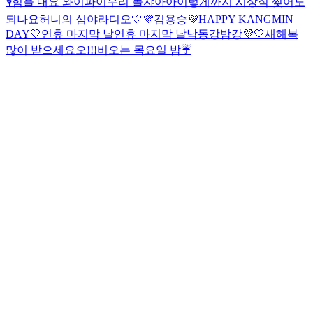
🎙️
힘을 내요 와이파이
우리 놀쟈아아
이렇게까지 시상식 찢어도
되나요
허니의 심야라디오🤍💜
김용승
💜HAPPY KANGMIN
DAY🤍
연휴 마지막 날
연휴 마지막 날
낙동강밤강💜🤍
새해복
많이 받으세요오!!!
비오는 목요일 밤☔️