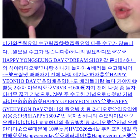
비가와☔️
월요일 수고링😋😋😋😋
월요일 다들 수고가 많습니
다…
월요일 수고가 많습니다👍
허니의 일요라디오💜🤍
💜
HAPPY YONGSEUNG DAY🤍
DREAM SHOP 갈 준비!!⭐️
허니
의 심야라디오💜🤍
나랑 신나게 놀자아🔥
베러들 수고해써어
~~💜
크랔댓 빠빠
자기 전에 나랑 얘기나 하자😝
💜HAPPY
YEONHO DAY🤍
호영배
호영!
나도 베러들이랑 놀다 가야지😋
활동 2주차 마무리💜🤍
VRVR +1600💟
자기 전에 나랑 좀 놀자
아
너무 끊긴 기념으로..🥲
첫 주 수고한 기념으로☺️
첫방 기념
라이브👍👍👍👍
💜HAPPY GYEHYEON DAY🤍
💜HAPPY
GYEHYEON DAY🤍
허니의 월요병 치료 라디오💜🤍
일요일엔
김용승
안녕!
HAPPY1500💕
밥 묵자🍚
허니의 수요라이브💜🤍
오랜만이야아아 ㅎㅎ
허니의 월요병치료 라디오💜🤍
안녕 오랜
만이야🌼
오류때문에 10분늦음
HVD326🍰
4살 추카포카
생일 축
하해💜💜
Happyverrerday💜🤍
베러데이!😍
Happy verrer day💜🤍