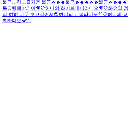
불금…
하…즐거운 불금🔥🔥🔥
불금🔥🔥🔥🔥🔥
불금🔥🔥🔥🔥
목요팅해야즤이💜🤍
허니의 화이트데이라디오💜🤍
화요일 점
심!
히히 너무 보고싶어서😍
허니의 교복라디오💜🤍
허니의 교
복라디오💜🤍