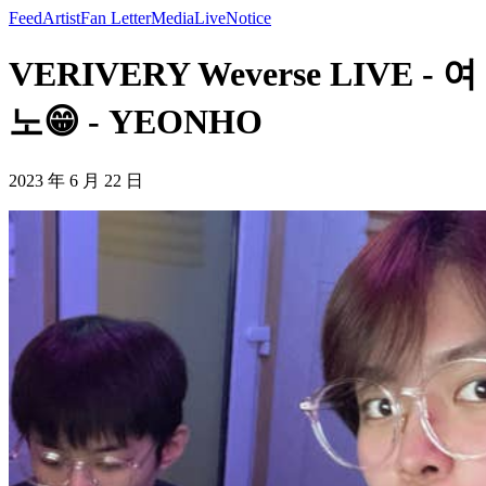
Feed
Artist
Fan Letter
Media
Live
Notice
VERIVERY Weverse LIVE - 여
노😁 - YEONHO
2023 年 6 月 22 日