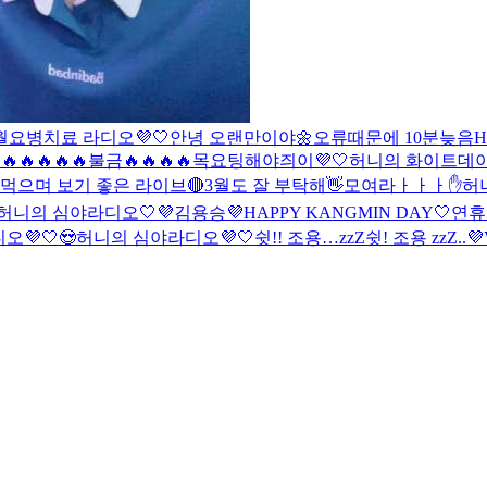
월요병치료 라디오💜🤍
안녕 오랜만이야🌼
오류때문에 10분늦음
H
🔥🔥🔥🔥
불금🔥🔥🔥🔥
목요팅해야즤이💜🤍
허니의 화이트데이
먹으며 보기 좋은 라이브🔴
3월도 잘 부탁해👋
모여라ㅏㅏㅏ✋
허
허니의 심야라디오🤍💜
김용승
💜HAPPY KANGMIN DAY🤍
연휴
💜🤍😍
허니의 심야라디오💜🤍
쉿!! 조용…zzZ
쉿! 조용 zzZ..
💜