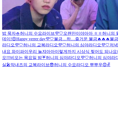
밥 묵자🍚
허니의 수요라이브💜🤍
오랜만이야아아 ㅎㅎ
허니의 
데이!😍
Happy verrer day💜🤍
불금…
하…즐거운 불금🔥🔥🔥
불금
라디오💜🤍
허니의 교복라디오💜🤍
허니의 심야라디오💜🤍
저녁
내요 와이파이
우리 놀쟈아아
이렇게까지 시상식 찢어도 되나요
오!!!
비오는 목요일 밤☔️
허니의 심야라디오💜🤍
허니의 심야라디오
실🎤
막내즈의 교복라이브😎
허니의 수요라디오 뿌뿌우😍✌️