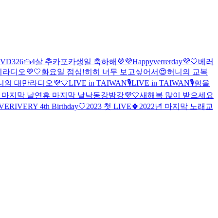
VD326🍰
4살 추카포카
생일 축하해💜💜
Happyverrerday💜🤍
베러
라디오💜🤍
화요일 점심!
히히 너무 보고싶어서😍
허니의 교복
니의 대만라디오💜🤍
LIVE in TAIWAN🎙️
LIVE in TAIWAN🎙️
힘을
 마지막 날
연휴 마지막 날
낙동강밤강💜🤍
새해복 많이 받으세요
VERIVERY 4th Birthday🤍
2023 첫 LIVE🍀
2022년 마지막 노래교