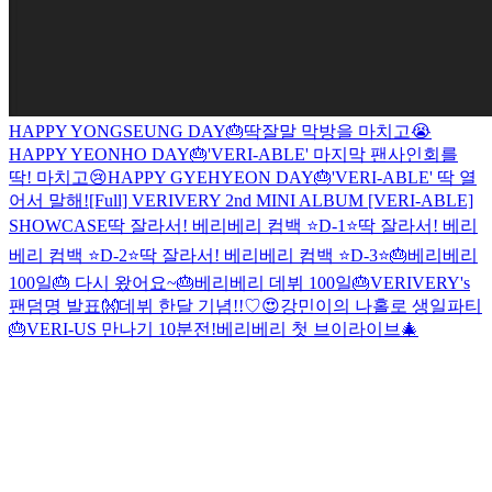
HAPPY YONGSEUNG DAY🎂
딱잘말 막방을 마치고😭
HAPPY YEONHO DAY🎂
'VERI-ABLE' 마지막 팬사인회를
딱! 마치고😢
HAPPY GYEHYEON DAY🎂
'VERI-ABLE' 딱 열
어서 말해!
[Full] VERIVERY 2nd MINI ALBUM [VERI-ABLE]
SHOWCASE
딱 잘라서! 베리베리 컴백 ⭐D-1⭐
딱 잘라서! 베리
베리 컴백 ⭐D-2⭐
딱 잘라서! 베리베리 컴백 ⭐D-3⭐
🎂베리베리
100일🎂 다시 왔어요~
🎂베리베리 데뷔 100일🎂
VERIVERY's
팬덤명 발표👐
데뷔 한달 기념!!♡😍
강민이의 나홀로 생일파티
🎂
VERI-US 만나기 10분전!
베리베리 첫 브이라이브🎄