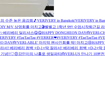
즈의 수준 높은 음감회🎵
VERIVERY in Bangkok!
VERIVERY in Ban
DIY M/V 상영회를 마치고🎬
벨벨고 1학년 9반 수업시작
퇴근길 
✨
베리베리 딜리셔스😋😋
HAPPY DONGHEON DAY🎂
VERI-CH
ERIVERY #TagTagTag #VERRER❤
#VERIVERY #TagTagTag #V
O DAY🎂
'VERI-ABLE' 마지막 팬사인회를 딱! 마치고😢
HAPPY
라서! 베리베리 컴백 ⭐D-1⭐
딱 잘라서! 베리베리 컴백 ⭐D-2⭐
딱 
기념!!♡😍
강민이의 나홀로 생일파티🎂
VERI-US 만나기 10분전