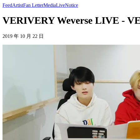
Feed
Artist
Fan Letter
Media
Live
Notice
VERIVERY Weverse LIVE - 
2019 年 10 月 22 日