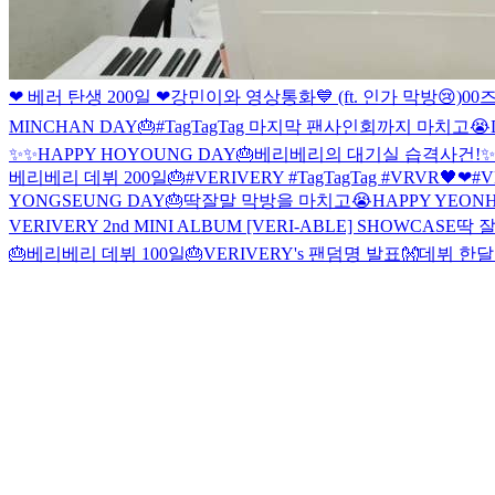
❤ 베러 탄생 200일 ❤
강민이와 영상통화💙 (ft. 인가 막방😢)
00
MINCHAN DAY🎂
#TagTagTag 마지막 팬사인회까지 마치고😭
✨✨
HAPPY HOYOUNG DAY🎂
베리베리의 대기실 습격사건!✨
베리베리 데뷔 200일🎂
#VERIVERY #TagTagTag #VRVR🖤❤
#V
YONGSEUNG DAY🎂
딱잘말 막방을 마치고😭
HAPPY YEONH
VERIVERY 2nd MINI ALBUM [VERI-ABLE] SHOWCASE
딱 잘
🎂베리베리 데뷔 100일🎂
VERIVERY's 팬덤명 발표👐
데뷔 한달 