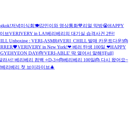
gkok!
저녁미식회🍽
강민이와 영상통화💙
리얼 막방😭
HAPPY
라이브
VERIVERY in LA!
베리베리의 대기실 습격사건 2탄!
ILL Unboxing : VERI-ASMR
#VERI_CHILL 발매 카운트다운!
🎂
ERRER🖤
VERIVERY in New York!
❤ 베러 탄생 100일 ❤
HAPPY
 GYEHYEON DAY🎂
'VERI-ABLE' 딱 열어서 말해!
[Full]
잘라서! 베리베리 컴백 ⭐D-3⭐
🎂베리베리 100일🎂 다시 왔어요~
!
베리베리 첫 브이라이브🎄