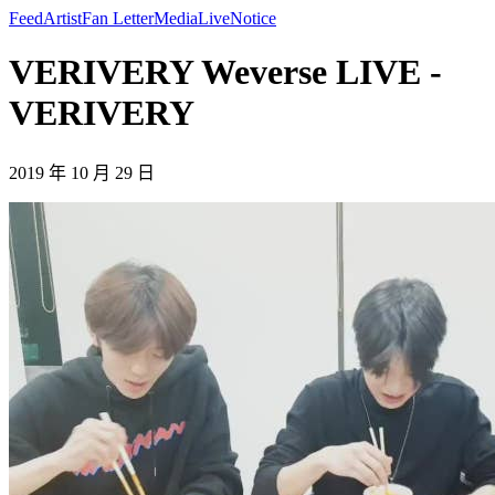
Feed
Artist
Fan Letter
Media
Live
Notice
VERIVERY Weverse LIVE -
VERIVERY
2019 年 10 月 29 日