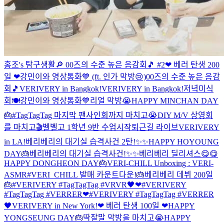
홍조's 탐구생활🔎
00즈의 수준 높은 음감회🎵 #2
❤ 베러 탄생 200
일 ❤
강민이와 영상통화💙 (ft. 인가 막방😢)
00즈의 수준 높은 음감
회🎵
VERIVERY in Bangkok!
VERIVERY in Bangkok!
저녁미식
회🍽
강민이와 영상통화💙
리얼 막방😭
HAPPY MINCHAN DAY
🎂
#TagTagTag 마지막 팬사인회까지 마치고😭
DIY M/V 상영회
를 마치고🎬
벨벨고 1학년 9반 수업시작
퇴근길 라이브
VERIVERY
in LA!
베리베리의 대기실 습격사건 2탄!✨✨
HAPPY HOYOUNG
DAY🎂
베리베리의 대기실 습격사건!✨✨
베리베리 딜리셔스😋😋
HAPPY DONGHEON DAY🎂
VERI-CHILL Unboxing : VERI-
ASMR
#VERI_CHILL 발매 카운트다운!
🎂베리베리 데뷔 200일
🎂
#VERIVERY #TagTagTag #VRVR🖤❤
#VERIVERY
#TagTagTag #VERRER❤
#VERIVERY #TagTagTag #VERRER
🖤
VERIVERY in New York!
❤ 베러 탄생 100일 ❤
HAPPY
YONGSEUNG DAY🎂
딱잘말 막방을 마치고😭
HAPPY