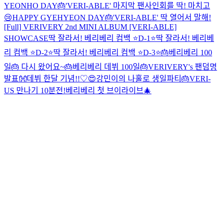
YEONHO DAY🎂
'VERI-ABLE' 마지막 팬사인회를 딱! 마치고
😢
HAPPY GYEHYEON DAY🎂
'VERI-ABLE' 딱 열어서 말해!
[Full] VERIVERY 2nd MINI ALBUM [VERI-ABLE]
SHOWCASE
딱 잘라서! 베리베리 컴백 ⭐D-1⭐
딱 잘라서! 베리베
리 컴백 ⭐D-2⭐
딱 잘라서! 베리베리 컴백 ⭐D-3⭐
🎂베리베리 100
일🎂 다시 왔어요~
🎂베리베리 데뷔 100일🎂
VERIVERY's 팬덤명
발표👐
데뷔 한달 기념!!♡😍
강민이의 나홀로 생일파티🎂
VERI-
US 만나기 10분전!
베리베리 첫 브이라이브🎄