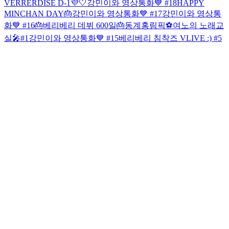
VERRERDISE D-1💜🤍
강민이와 영상통화💙 #18
HAPPY
MINCHAN DAY🎂
강민이와 영상통화💙 #17
강민이와 영상통
화💙 #16
🎂베리베리 데뷔 600일🎂
동계홍림픽⚽️
여노의 노래교
실🎤#1
강민이와 영상통화💙 #15
베리베리 침착즈 VLIVE :) #5