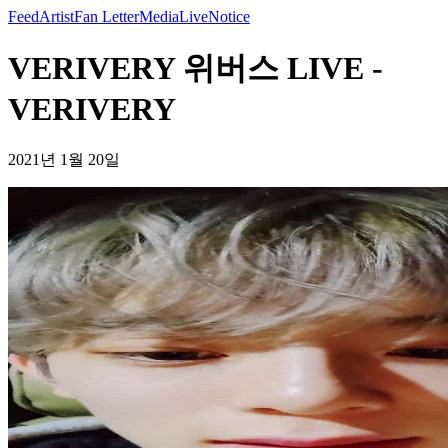
Feed
Artist
Fan Letter
Media
Live
Notice
VERIVERY 위버스 LIVE -
VERIVERY
2021년 1월 20일