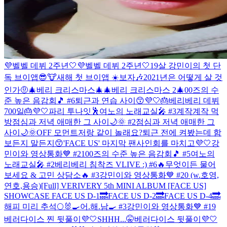
💜벨벨 데뷔 2주년🤍
💜벨벨 데뷔 2주년🤍
19살 강민이의 첫 단
독 브이앱😎
🐮새해 첫 브이앱 ☀️보자🎶
2021년은 어떻게 살 것
인가🤨
🎄베리 크리스마스🎄
🎄베리 크리스마스 2🎄
00즈의 수
준 높은 음감회🎵 #6
퇴근과 연습 사이😙
💜🤍🎂베리베리 데뷔
700일🎂💜🤍
파리 투나잇🕺
여노의 노래교실🎤 #3
계작계작 먹
방
점심과 저녁 애매한 그 사이🌙🌞 #2
점심과 저녁 애매한 그
사이🌙🌞
OFF 모먼트
저랑 같이 놀래요?
퇴근 전에 켜봤는데 함
보든지 말든지😙
'FACE US' 마지막 팬사인회를 마치고💜🤍
강
민이와 영상통화💙 #21
00즈의 수준 높은 음감회🎵 #5
여노의
노래교실🎤 #2
베리베리 침착즈 VLIVE :) #6
🔥무엇이든 물어
보세요 & 고민 상담소🔥 #3
강민이와 영상통화💙 #20 (w.호영,
연호,용승)
[Full] VERIVERY 5th MINI ALBUM [FACE US]
SHOWCASE
FACE US D-1🔜
FACE US D-2🔜
FACE US D-4🔜
해피 미리 추석🌕🐰
🍳어.해.남🍳 #3
강민이와 영상통화💙 #19
베러다이스 찐 뒷풀이💜🤍
SHHH...🤫
베러다이스 뒷풀이💜🤍