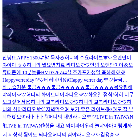
안녕!
HAPPY1500💕
밥 묵자🍚
허니의 수요라이브💜🤍
오랜만이
야아아 ㅎㅎ
허니의 월요병치료 라디오💜🤍
안녕 오랜만이야🌼
오
류때문에 10분늦음
HVD326🍰
4살 추카포카
생일 축하해💜💜
Happyverrerday💜🤍
베러데이!😍
Happy verrer day💜🤍
불금…
하…즐거운 불금🔥🔥🔥
불금🔥🔥🔥🔥🔥
불금🔥🔥🔥🔥
목요팅해
야즤이💜🤍
허니의 화이트데이라디오💜🤍
화요일 점심!
히히 너무
보고싶어서😍
허니의 교복라디오💜🤍
허니의 교복라디오💜🤍
허
니의 심야라디오💜🤍
저녁먹으며 보기 좋은 라이브🔴
3월도 잘 부
탁해👋
모여라ㅏㅏㅏ✋
허니의 대만라디오💜🤍
LIVE in TAIWAN
🎙️
LIVE in TAIWAN🎙️
힘을 내요 와이파이
우리 놀쟈아아
이렇게까
지 시상식 찢어도 되나요
허니의 심야라디오🤍💜
김용승
💜