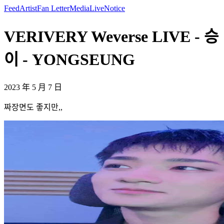
Feed
Artist
Fan Letter
Media
Live
Notice
VERIVERY Weverse LIVE - 승
이 - YONGSEUNG
2023 年 5 月 7 日
짜장면도 좋지만,,