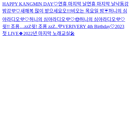
HAPPY KANGMIN DAY🤍
연휴 마지막 날
연휴 마지막 날
낙동강
밤강💜🤍
새해복 많이 받으세요오!!!
비오는 목요일 밤☔️
허니의 심
야라디오💜🤍
허니의 심야라디오💜🤍😍
허니의 심야라디오💜🤍
쉿!! 조용…zzZ
쉿! 조용 zzZ..
💜VERIVERY 4th Birthday🤍
2023
첫 LIVE🍀
2022년 마지막 노래교실🎤