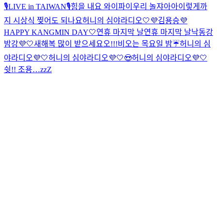
🎙️
LIVE in TAIWAN🎙️
힘을 내요 와이파이
우리 놀쟈아아
이렇게까
지 시상식 찢어도 되나요
허니의 심야라디오🤍💜
김용승
💜
HAPPY KANGMIN DAY🤍
연휴 마지막 날
연휴 마지막 날
낙동강
밤강💜🤍
새해복 많이 받으세요오!!!
비오는 목요일 밤☔️
허니의 심
야라디오💜🤍
허니의 심야라디오💜🤍😍
허니의 심야라디오💜🤍
쉿!! 조용…zzZ