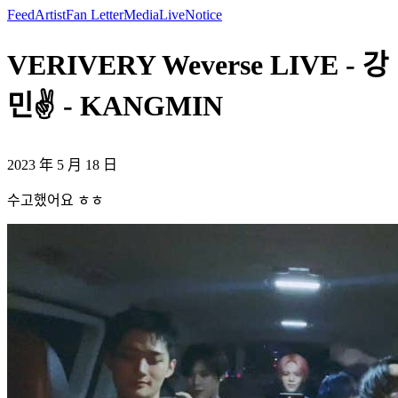
Feed
Artist
Fan Letter
Media
Live
Notice
VERIVERY Weverse LIVE - 강
민✌️ - KANGMIN
2023 年 5 月 18 日
수고했어요 ㅎㅎ