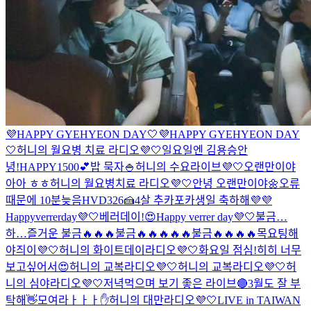
💜HAPPY GYEHYEON DAY🤍
💜HAPPY GYEHYEON DAY
🤍
허니의 월요병 치료 라디오💜🤍
일요일엔 김용승
안
녕!
HAPPY1500💕
밥 묵자🍚
허니의 수요라이브💜🤍
오랜만이야
아아 ㅎㅎ
허니의 월요병치료 라디오💜🤍
안녕 오랜만이야🌼
오류
때문에 10분늦음
HVD326🍰
4살 추카포카
생일 축하해💜💜
Happyverrerday💜🤍
베러데이!😍
Happy verrer day💜🤍
불금…
하…즐거운 불금🔥🔥🔥
불금🔥🔥🔥🔥🔥
불금🔥🔥🔥🔥
목요팅해
야즤이💜🤍
허니의 화이트데이라디오💜🤍
화요일 점심!
히히 너무
보고싶어서😍
허니의 교복라디오💜🤍
허니의 교복라디오💜🤍
허
니의 심야라디오💜🤍
저녁먹으며 보기 좋은 라이브🔴
3월도 잘 부
탁해👋
모여라ㅏㅏㅏ✋
허니의 대만라디오💜🤍
LIVE in TAIWAN