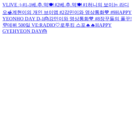
VLIVE :) #1-1
베.추.먹🍽 #2
베.추.먹🍽 #1
허니의 보이는 라디
오🍯
계현이의 개인 브이앱 #2
강민이와 영상통화💙 #9
HAPPY
YEONHO DAY D-1🎂
강민이와 영상통화💙 #8
장꾸들의 폴꾸!
💜데뷔 500일 VE:RADIO🤍
로투킹 스포🔥🔥
HAPPY
GYEHYEON DAY🎂