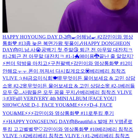
HAPPY HOYOUNG DAY D-2🎂
🍳어해남🍳 #2
강민이와 영상
통화💙 #13
좀 늦은 복면가왕 뒷풀이🎶
HAPPY DONGHEON
DAY🎂
미.남.사😭
공백기 첫 주말😘
퇴근 전 아무말 대잔치ㅋ
#1-2
퇴근 전 아무말 대잔치ㅋ #1-1
🐲98이용🐉
끝난 줄 알았지?
⚡️
썬더 막방을 마치고⚡️
구천팔백⚡️
강민이와 영상통화💙 #12
미
안해요ㅜㅜ 폰이 꺼져서 다시킬게요오💟
베리베리 침착즈
VLIVE :) #4
금요미식회🍽
🌸무엇이든 물어보세요 & 고민 상담
소🌸 #2-2
🌸무엇이든 물어보세요 & 고민 상담소🌸 #2-1
베러들
모두 🤫...
사람들은 모두 꿈을 꾸지🎶
베리베리 침착즈 VLIVE
:) #3
[Full] VERIVERY 4th MINI ALBUM [FACE YOU]
SHOWCASE
D-1, FACE YOU&ME⚡️⚡️⚡️⚡️
D-4, FACE
YOU&ME⚡️⚡️⚡️
강민이와 영상통화💙 #11
로투킹 후기
⚡️⚡️
HAPPY YONGSEUNG DAY🎂
Beautiful-x 발매 전 V앱✌️
로
투킹 고고벨벨💜🤍
강민이와 영상통화💙 #10
베리베리 침착즈
VLIVE :) #2
베리베리 침착즈 VLIVE :) #1-2
베리베리 침착즈