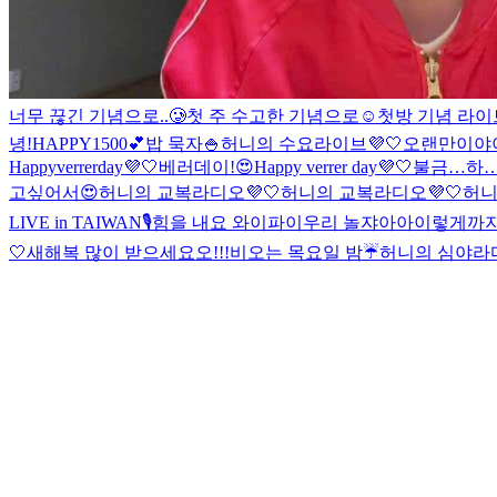
너무 끊긴 기념으로..🥲
첫 주 수고한 기념으로☺️
첫방 기념 라이브
녕!
HAPPY1500💕
밥 묵자🍚
허니의 수요라이브💜🤍
오랜만이야
Happyverrerday💜🤍
베러데이!😍
Happy verrer day💜🤍
불금…
하…
고싶어서😍
허니의 교복라디오💜🤍
허니의 교복라디오💜🤍
허니
LIVE in TAIWAN🎙️
힘을 내요 와이파이
우리 놀쟈아아
이렇게까지
🤍
새해복 많이 받으세요오!!!
비오는 목요일 밤☔️
허니의 심야라디