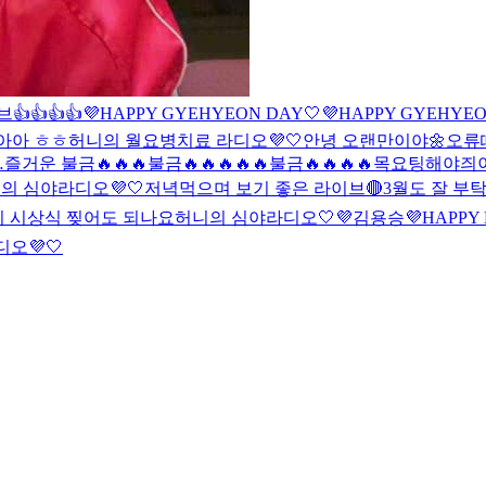
👍👍👍👍
💜HAPPY GYEHYEON DAY🤍
💜HAPPY GYEHYEO
아아 ㅎㅎ
허니의 월요병치료 라디오💜🤍
안녕 오랜만이야🌼
오류
즐거운 불금🔥🔥🔥
불금🔥🔥🔥🔥🔥
불금🔥🔥🔥🔥
목요팅해야즤이
의 심야라디오💜🤍
저녁먹으며 보기 좋은 라이브🔴
3월도 잘 부탁
 시상식 찢어도 되나요
허니의 심야라디오🤍💜
김용승
💜HAPPY
오💜🤍