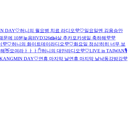
N DAY🤍
허니의 월요병 치료 라디오💜🤍
일요일엔 김용승
안
때문에 10분늦음
HVD326🍰
4살 추카포카
생일 축하해💜💜
💜🤍
허니의 화이트데이라디오💜🤍
화요일 점심!
히히 너무 보
해👋
모여라ㅏㅏㅏ✋
허니의 대만라디오💜🤍
LIVE in TAIWAN🎙️
 KANGMIN DAY🤍
연휴 마지막 날
연휴 마지막 날
낙동강밤강💜