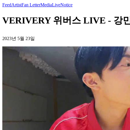
Feed
Artist
Fan Letter
Media
Live
Notice
VERIVERY 위버스 LIVE - 강민
2023년 5월 23일