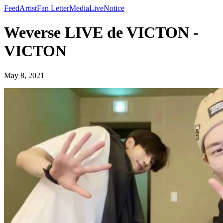
Feed
Artist
Fan Letter
Media
Live
Notice
Weverse LIVE de VICTON -
VICTON
May 8, 2021