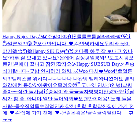
Happy Nujes Day🎉🎂
주말이야🤚🏻
룰룰루룰랄라라라랄
👋🙌
🖐
얼른와!!!😘
💭
오랜만입니다..🖤-@
안녕하세요
두리와 뒷이
야기😆
🎨🧻😅
Happy SIK Day🎂🍑🎉
다들 하루 잘 보내고 있나
요?
하루 잘 보내고 있나요?
온에어 감상평
얼릉와!!!보고시펑
오
랜만!
온에어 끝나고 잠깐!
잘자요
🥳Happy SUBSUB Day🎉🎂
승
식이랍니다~
굿밤 인사하러 와써..🌙
Woo 다시❤️
Woo🤚🏻
얼른
와!!!
앨리스를 위하여
나나나나나 나왔엉 빨리왕
나왔어요 빨리
와
강애런 등장
찾아왔어요
졸려요😴 굿나잇 인사 :)
안녕!
날씨
좋아~~
잠깐 놀사람🙌
승식이와 물금
놀자
병병이
안녕하숩!🙌
날
씨가 참 좋..아니야 일단 들어와봐❤️
오랜만이에욤!!
노래 들을
사람~
특수직업
특수직업
진짜 잠깐!
후핰 후핰
잠깐
집에 가기 전
에..🖤-@
집에 가기 전에..🖤-@
컴온컴온!
클릭클릭
떨린다 .... 휴
ㅠㅠ