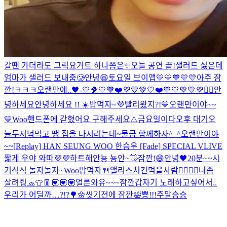
갈땐 가더라도 그릭요거트 하나쯤은✨
오늘 공연 끝!
샐러드 싫은데
엄마가 샐러드 보내줌🥲
안녕😆
토요일 브이앱💛
💛💙
💛💛
아주 잠
깐!ㅋㅋㅋ
오랜만에..🖤-
💛🐥💛
🧡❤️💜💙💚💛
❤️🧡💛💚💙💜
❤️‍🔥
안
녕하세요
안녕하세요 !! ☀️
밥먹자~
💜
빨리왔지?!💛
오랜만이야~~
💛
Woo
핸드폰에 갇혔어요 구해주세요⚠️
금요일이다
오후 대기
오
늘두
저녁먹고 땡 집을 나서려는데~
물금 함께하자^_^
오랜만이야
~~
[Replay] HAN SEUNG WOO 한승우 [Fade] SPECIAL VLIVE
짧게 우야 와따💜💜하트해
안뇽 뇽안~👋
잠깐!
😄
안녕🖤
20분~~
시
기식식 놀자놀자~
Woo
밥먹자🍴
앨리스
치킨먹을사람🙋‍♀️🙋‍♂️
나좀
살려줭
🧢👕👖
💟💟💟
얼른와유~~~
잠깐
갑자기 노래하고싶어서..
우리가 어딜까…?!?🌳🌼
씻기전에 잠깐🛀
뿅!!!
주말
승승