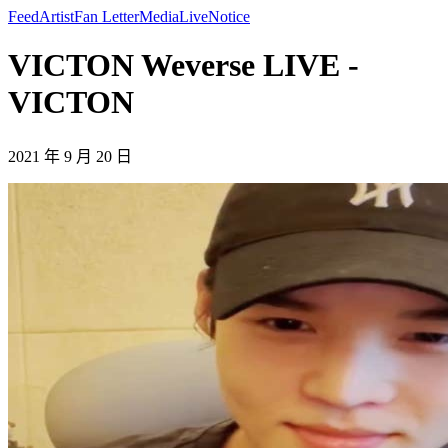
Feed
Artist
Fan Letter
Media
Live
Notice
VICTON Weverse LIVE -
VICTON
2021 年 9 月 20 日