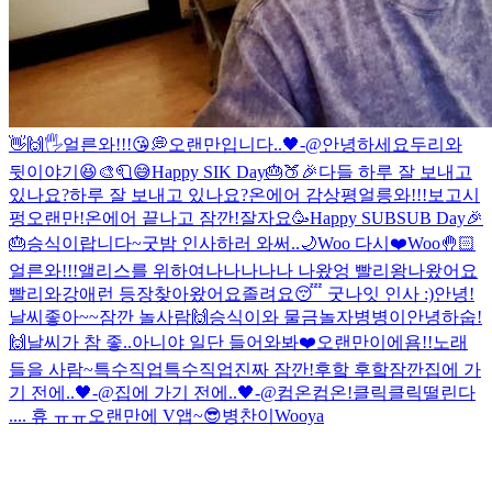
👋🙌🖐
얼른와!!!😘
💭
오랜만입니다..🖤-@
안녕하세요
두리와
뒷이야기😆
🎨🧻😅
Happy SIK Day🎂🍑🎉
다들 하루 잘 보내고
있나요?
하루 잘 보내고 있나요?
온에어 감상평
얼릉와!!!보고시
펑
오랜만!
온에어 끝나고 잠깐!
잘자요
🥳Happy SUBSUB Day🎉
🎂
승식이랍니다~
굿밤 인사하러 와써..🌙
Woo 다시❤️
Woo🤚🏻
얼른와!!!
앨리스를 위하여
나나나나나 나왔엉 빨리왕
나왔어요
빨리와
강애런 등장
찾아왔어요
졸려요😴 굿나잇 인사 :)
안녕!
날씨좋아~~
잠깐 놀사람🙌
승식이와 물금
놀자
병병이
안녕하숩!
🙌
날씨가 참 좋..아니야 일단 들어와봐❤️
오랜만이에욤!!
노래
들을 사람~
특수직업
특수직업
진짜 잠깐!
후핰 후핰
잠깐
집에 가
기 전에..🖤-@
집에 가기 전에..🖤-@
컴온컴온!
클릭클릭
떨린다
.... 휴 ㅠㅠ
오랜만에 V앱~😎
병찬이
Wooya