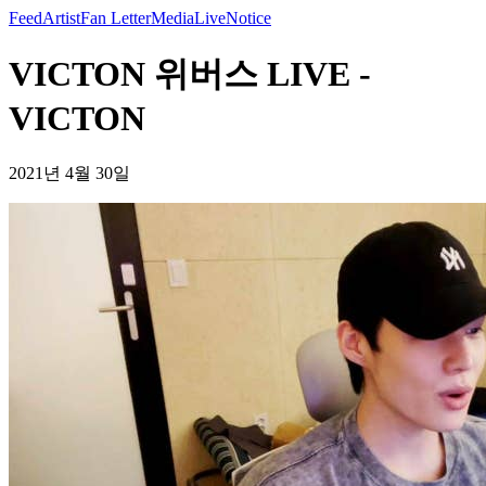
Feed
Artist
Fan Letter
Media
Live
Notice
VICTON 위버스 LIVE -
VICTON
2021년 4월 30일