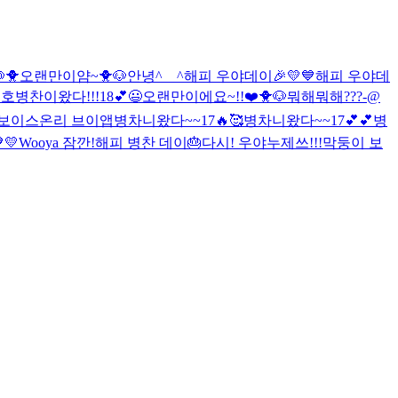
🐥
오랜만이얌~🐥🐶
안녕^__^
해피 우야데이🎉💛💙
해피 우야데
호호
병찬이왔다!!!18💕
😃
오랜만이에요~!!❤️🐥🐶
뭐해뭐해
???-@
 보이스온리 브이앱
병차니왔다~~17🔥🥰
병차니왔다~~17💕💕
병
💛
Wooya 잠깐!
해피 병찬 데이🎂
다시! 우야
누제쓰!!!
막둥이 보