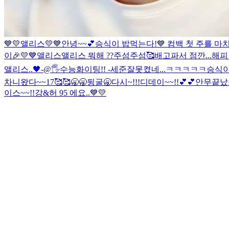
💙💛앨리스💛💙
안녕~~💕
승식이 밥먹는다!
💙 컴백 첫 주를 마
이🎉💛💙
앨리스
앨리스 뭐해 ??
주섬주섬🥰
배고파서 점깐...
해피
앨리스..🖤-@🖐
수능화이팅!! -세준
잘못켰네...ㅋㅋㅋㅋㅋ승식이
차니왔다~~17🥰🥰
🥱🥱
뒹굴🥱
다시~!!!
디데이~~!!💕💕
안무끝났
이스~~!!
강&허 95 에요..💙💛