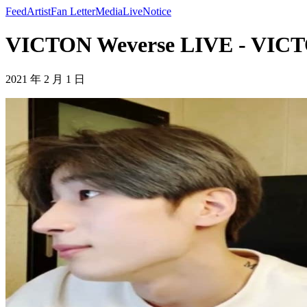
Feed
Artist
Fan Letter
Media
Live
Notice
VICTON Weverse LIVE - VIC
2021 年 2 月 1 日