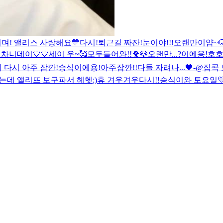
치며! 앨리스 사랑해요💛
다시!
퇴근길 짜잔!
눈이야!!!
오랜만이얌~🐶
 차니데이💙💛
세이 우~
🥰
모두들어와!!🐥🐶
오랜만...?이에용!호
 다시 아주 잠깐!
승식이에용!아주잠깐!!
다들 자려나...🖤-@
집콕
는데 앨리뜨 보구파서 헤헷
;)
휴 겨우겨우
다시!!
승식이와 토요일💙