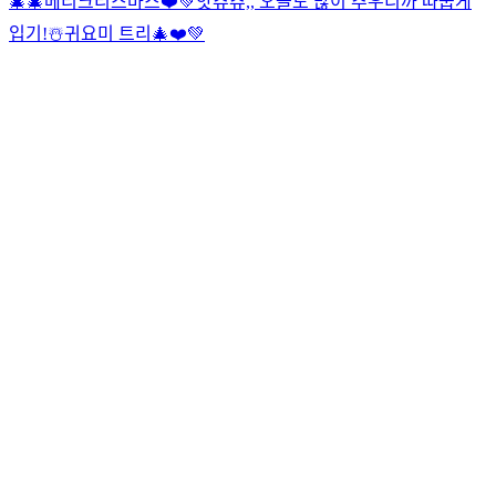
🎄🎄
메리크리스마스❤️💚
앗츄츄,, 오늘도 많이 추우니까 따숩게
입기!☃️
귀요미 트리🎄❤️💚