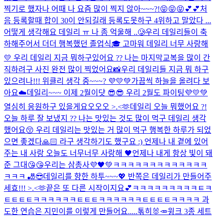
찍기로 했자나 어때 나 요즘 많이 찍지 않아~~~?!😝😝😝💕💕
처
음 등록할때 합이 30이 안되길래 등록도못하구 4위하고 말았다 ...
어떻게 생각해요 데일리 ㅠ 나 좀 억울해 ..🥲
우리 데일리들이 축
하해주어서 더더 행복했던 졸업식🎓 고마워 데일리 너무 사랑해
💛 우리 데일리 지금 뭐하구있어요 ?? 나는 마지막교복을 많이 간
직하려구 사진 완전 많이 찍었어요📸
우리 데일리들 지금 뭐 하구
있으려나!!! 위클리 생각 중~~~? 💜💛💚
가끔씩 하늘을 올려다 보
아요☁️
데일리~~~ 이제 2월이댯 😎😎 우리 2월도 파이팅💜💛💚
열심히 응원하구 있을게요오오오 >.<🫶
데일리 오늘 뭐했어요 ?!
오늘 하루 잘 보냈지 ?? 나는 맛있는 것도 많이 먹구 데일리 생각
했어요😚 우리 데일리는 맛있는 거 많이 먹구 행복한 하루가 되었
으면 좋겠다🙏🏻 라구 생각하기도 했구요 :) 언제나 내 곁에 있어
주는 내 사랑 오늘도 너무너무 사랑해 🖤
언제나 내게 항상 빛이 돼
준 그대😘😘
우리는 삼총사💜🖤💚
ㅋㅋㅋㅋㅋㅋㅋㅋㅋㅋㅋㅋㅋ
ㅋㅋㅋ 🎳😎
데일리를 향한 하투~~~💖 반쪽은 데일리가 만들어주
세효!!! >.<🫶
끝은 또 다른 시작이지요💕
ㅋㅋㅋㅋㅋㅋㅋㅋㅋㅌㅋ
ㅌㅌㅌㅌㅋㅋㅋㅋㅋㅋㅌㅌㅌㅋㅋㅋㅋㅋㅋㅌㅌㅌㅌㅋㅋㅋㅋ 과
도한 연습은 지민이를 이렇게 만들어요.....
톢히🐰🥕
윙크 3종 세트