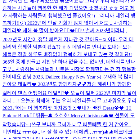
만 가득한 한 해가 되었으면 좋겠어요😊 그리구 우리 데일리가 사
랑하는 사람들이 행복한 한 해가 되었으면 좋겠구요 ㅎㅎ 저도 제
가 사랑하는 사람들이 행복했으면 좋겠어요! (그러니까 데일리 행
복하기!!🤙) 2022년에 만날 기회가 많지 않아서 저도 ...
사랑하는
데일리💖 새해 복 많이 받아요👉🏻❤️👈🏻!! 벌써 2023년이라니,,
2022년도 시간이 정말 빠르게 지나간 것 같아요~☺️ 아마 우리 데
일리와 함께한 덕분이겠죠?? ㅎㅎ 데일리를 만나고 보내는 모든
해들은 정말 하루도 빠짐없이 행복하게 보내고 있는 것 같아요!!
365일 중에 힘들고 지친 날 하나 없을 수는 없지만, 데일리를 만나
고부...
사랑하는 사람들과 새로운 시작을 함께한다는 건 참 행복한
일이네요 안녕 2023, Daileee Happy New Year :-) 🤍
새해 복 많이
받아요 데일리❤️ 2023년도 함께하자💕💕
저랑 혜워니가 함께한
릴레이 댄스 어땠어요 데일리?🖤 오늘이 벌써 2022년 마지막 날이
라니 ... ! 오늘도 함깨해 주는 우리 데일리들 너무 고마워요오 우리
2023년에는 더 행복하쟛 아자즈앗🐰🖤
내가 빠진 Dress💖🖤 👉🏻
Pink or Black👈🏻
띵동~🔔 호호호! Merry Christmas🎄❤️ 선물이 도
착했습니당~ (쓰구 보니까 글씨가 너무 삐뚤빼뚤 한 거 같아요..
미안해요 ㅠㅠ😭.. 더 잘 쓸 수 있는데에엡…ㅠㅠ)
🎄🎄메크메크