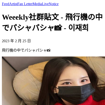
Feed
Artist
Fan Letter
Media
Live
Notice
Weeekly社群貼文 - 飛行機の中
でパシャパシャ📸 - 이재희
2023 年 2 月 25 日
飛行機の中でパシャパシャ📸