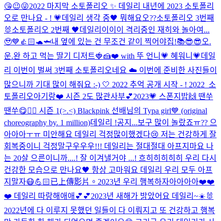
😘😉😜
2022 마지막 소토폴리오 ✨ 데일리 내년에 2023 소토폴리
오로 만나요 - ! 💗
데일리 생각 중🖤 뭐해요오??
소토폴리오 3번째
🐰
소토폴리오 2번째 🖤
데일리이이이 격리중인 재히와 놀아여...
🥹💙👍🏻
🐢🦈내 옆에 있는 건 무조건 같이 찍어야집!📚😎
😎
오.
운.완 하고 먹는 딸기 디저트🍓🍰❤️ with 뚜 언니💗 혜워니💗
데일
리 이번이 벌써 3번째 소토폴리오네요 ☁️ 이번에 준비한 사진들이
많으니까 기대 많이 해줘요 :-) 🤍 2022 추억 공개 시작 - ! 2022_소
토폴리오
아기랑❤️ 시즌 2도 많관사부💕
2023💗 스폰지밥🙌 땐쑤
땐쑤😋❤️‍🔥 시즌 1(>.<) Blackpink 선배님의 Typa girl💙 (original
choreography by. 1 million)
데일리 !공지...보구 많이 놀랐죠ㅠ?? 으
아아아ㅜㅠ 미안해요 데일리 걱정많이했겠다😢 저는 건강하게 잘
회복중이니 걱정말구우우우!!! 데일리는 절대절대 아프지마요 나
는 20살 으른이니까....! 잘 이겨낼거야 ...! 흐히히히히히 우리 다시
건강한 모습으로 만나요🖤 항상 고마워요 데일리 우리 모두 아프
지말자😷💪🏻
已上傳影片。
2023년 우리 행복하자아아아아❤️❤️
❤️ 데일리 따랑해애애💕💕
2023년 새해가 밝았어요 데일리~☀️🐰
2022년에 다 이루지 못했던 일들이 다 이뤄지고 또 건강하고 행복