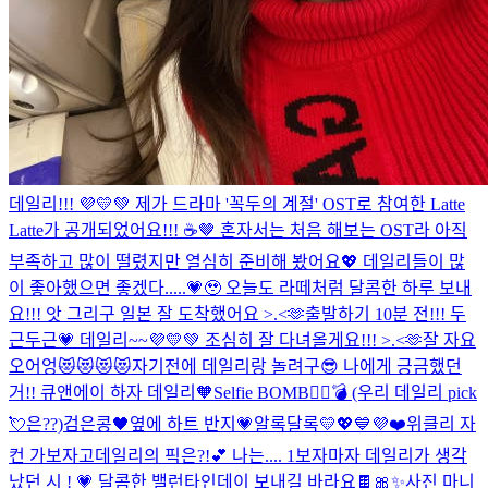
데일리!!! 💜💛💚 제가 드라마 '꼭두의 계절' OST로 참여한 Latte
Latte가 공개되었어요!!! ☕️🤎 혼자서는 처음 해보는 OST라 아직
부족하고 많이 떨렸지만 열심히 준비해 봤어요💖 데일리들이 많
이 좋아했으면 좋겠다.....💗🥹 오늘도 라떼처럼 달콤한 하루 보내
요!!! 앗 그리구 일본 잘 도착했어요 >.<🫶
출발하기 10분 전!!! 두
근두근💗 데일리~~💜💛💚 조심히 잘 다녀올게요!!! >.<🫶
잘 자요
오어엉😻😻😻😻
자기전에 데일리랑 놀려구😎 나에게 긍금했던
거!! 큐앤에이 하자 데일리🧡
Selfie BOMB❤️‍🔥💣 (우리 데일리 pick
💘은??)
검은콩🖤옆에 하트 반지💗
알록달록💛💖💙💜❤️
위클리 자
컨 가보자고
데일리의 픽은?!💕 나는.... 1
보자마자 데일리가 생각
났던 시 ! 💗 달콤한 밸런타인데이 보내길 바라요🍫🎀✨
사진 마니