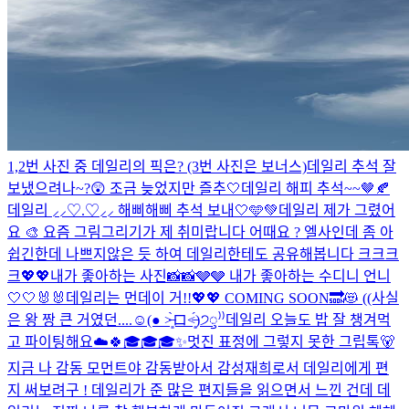
1,2번 사진 중 데일리의 픽은? (3번 사진은 보너스)
데일리 추석 잘
보냈으려나~?😲 조금 늦었지만 즐추🤍
데일리 해피 추석~~🤎🍂
데일리 ⸝⸝♡.♡⸝⸝ 해삐해삐 추석 보내🤍🩵💚
데일리 제가 그렸어
요 🎨 요즘 그림그리기가 제 취미랍니다 어때요 ? 엘사인데 좀 아
쉽긴한데 나쁘지않은 듯 하여 데일리한테도 공유해봅니다 크크크
크
💖💖
내가 좋아하는 사진📸📸🩶🩶 내가 좋아하는 수디니 언니
🤍🤍🐰🐰
데일리는 먼데이 거!!💖💖 COMING SOON🔜😻 ((사실
은 왕 짱 큰 거였던....☺(● ˃̶͈̀ロ˂̶͈́)੭ꠥ⁾⁾️
데일리 오늘도 밥 잘 챙겨먹
고 파이팅해요☁️🍀
🎓🎓🎓
✨멋진 표정에 그렇지 못한 그립톡🐻
지금 나 감동 모먼트야 감동받아서 감성재희로서 데일리에게 편
지 써보려구 ! 데일리가 준 많은 편지들을 읽으면서 느낀 건데 데