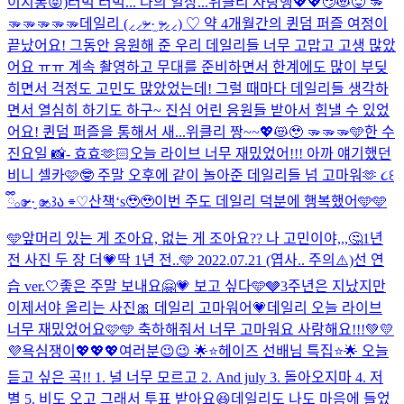
이지롱😝)
터벅 터벅... 나의 일상...
위클리 사랑행💖💖😏😻😝 🫳
🫳🫳🫳🫳🫳
데일리 (⸝⸝ᵒ̴̶̷ ·̫ ᵒ̴̶̷⸝⸝) ♡ 약 4개월간의 퀸덤 퍼즐 여정이
끝났어요! 그동안 응원해 준 우리 데일리들 너무 고맙고 고생 많았
어요 ㅠㅠ 계속 촬영하고 무대를 준비하면서 한계에도 많이 부딪
히면서 걱정도 고민도 많았었는데! 그럴 때마다 데일리들 생각하
면서 열심히 하기도 하구~ 진심 어린 응원들 받아서 힘낼 수 있었
어요! 퀸덤 퍼즐을 통해서 새...
위클리 짱~~💖😻🥹 🫳🫳🫳
🩵한 수
진요일 📸- 효효🫶🏻
오늘 라이브 너무 재밌었어!!! 아까 얘기했던
비니 셀카🩷🤓 주말 오후에 같이 놀아준 데일리들 넘 고마워🫶 ૮꒰
ྀི𓂂ɞ̴̶̷ ·̮ ɞ̴̶̷𓂂꒱ა ⌯♡
산책‘s🥹🥹
이번 주도 데일리 덕분에 행복했어🩵🩵
🩵
앞머리 있는 게 조아요, 없는 게 조아요?? 나 고민이야,,,🤔
1년
전 사진 두 장 더💗
딱 1년 전..🩵 2022.07.21 (엽사.. 주의⚠️)
선 연
습 ver.🤍
좋은 주말 보내요🤗💗 보고 싶다🩵🩶
3주년은 지났지만
이제서야 올리는 사진🎀 데일리 고마워어💗
데일리 오늘 라이브
너무 재밌었어요🩷🩵 축하해줘서 너무 고마워요 사랑해요!!!💚💛
💜
욕심쟁이💖💖💖
여러분😉😉 🌟⭐️헤이즈 선배님 특집⭐️🌟 오늘
듣고 싶은 곡!! 1. 널 너무 모르고 2. And july 3. 돌아오지마 4. 저
별 5. 비도 오고 그래서 투표 받아요😆
데일리도 나도 마음에 들었