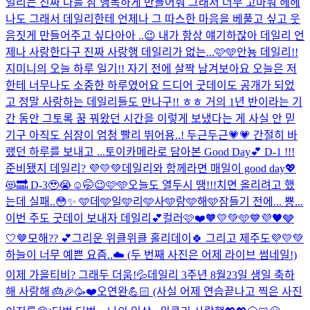
일리는 진짜 나를 참 행복하게 만들어줘 그래서 너무 고마워 헤헤
나도 그래서 데일리한테 언제나 그 따스한 마음을 베풀고 싶고 웃
음짓게 만들어주고 싶다아아 ..😉 내가 항상 얘기하잖아 데일리 언
제나 사랑한다구 진짜 사랑행 데일리가 없는...
🩷🩵
안뇽 데일리!!
지미니의 오늘 하루 일기!! 자기 전에 살짝 남겨보아요 오늘은 저
한테 너무나도 소중한 하루였어요 드디어 굿데이도 공개가 되었
고 정말 사랑하는 데일리들도 만나구!! ㅎㅎ 거의 1년 반이라는 기
간 동안 그토록 꿈 꿔왔던 시간을 이렇게 보냈다는 게 사실 안 믿
기구 아직도 심장이 엄청 빨리 뛰어용..! 두근두근💗💗 간절히 바
랬던 하루를 보내고 ...
토이카메라로 담아본 Good Day💕 D-1 !!!
준비됐지 데일리? 💜💛💚
데일리와 함께라면 매일이 good day💖
😻🔜 D-3🥹😭☺️🤭😉🩷🩵
오늘도 열두시 땡!!!치면 올리려고 했
는데 실패..😳✨ 🩵데🩵일🩵리🩵사🩵랑🩵해🩵
잠들기 전에... 뿅...
이번 주도 굿데이 보내자 데일리💕
컬러🩷❤️🧡💛💚🩵💙💜🖤🩶
🤍🤎
모해?? 💕
그리운 위클위클 홀리데이🍀 그리고 제주도💜💛💚
하늘이 너무 예쁜 요즘..☁️ (두 번째 사진은 어제 라이브 썸네일!)
이제 가을티비? 그래두 더움!💦
데일리 3주년 8월23일 생일 축하
해 사랑해 🎂🎉🥳❤️
오연완💪🏻 (사실 어제 연습끝나고 찍은 사진