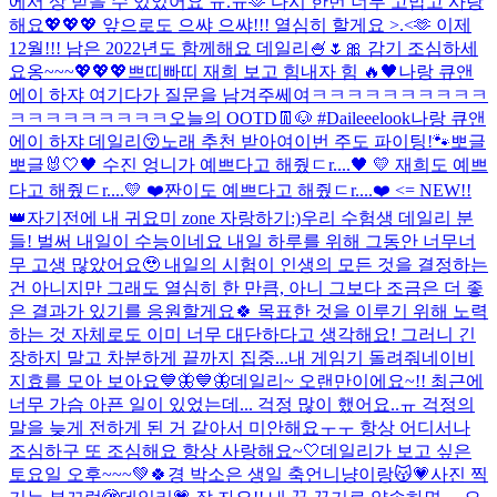
에서 상 받을 수 있었어요 ㅠ.ㅠ🫶 다시 한번 너무 고맙고 사랑
해요💖💖💖 앞으로도 으쌰 으쌰!!! 열심히 할게요 >.<🫶 이제
12월!!! 남은 2022년도 함께해요 데일리🍧🌷🎀 감기 조심하세
요옹~~~💖💖💖
쁘띠빠띠 재희 보고 힘내자 힘 🔥🖤
나랑 큐앤
에이 하쟈 여기다가 질문을 남겨주쎄여
ㅋㅋㅋㅋㅋㅋㅋㅋㅋㅋ
ㅋㅋㅋㅋㅋㅋㅋㅋㅋ
오늘의 OOTD👖🐶 #Daileeelook
나랑 큐앤
에이 하쟈 데일리😚
노래 추천 받아여
이번 주도 파이팅!🐾
뽀글
뽀글🐰🤍
🖤 수진 엉니가 예쁘다고 해줬ㄷr....🖤 💛 재희도 예쁘
다고 해줬ㄷr....💛 ❤️짠이도 예쁘다고 해줬ㄷr....❤️ <= NEW!!
👑
자기전에 내 귀요미 zone 자랑하기:)
우리 수험생 데일리 분
들! 벌써 내일이 수능이네요 내일 하루를 위해 그동안 너무너
무 고생 많았어요🥹 내일의 시험이 인생의 모든 것을 결정하는
건 아니지만 그래도 열심히 한 만큼, 아니 그보다 조금은 더 좋
은 결과가 있기를 응원할게요🍀 목표한 것을 이루기 위해 노력
하는 것 자체로도 이미 너무 대단하다고 생각해요! 그러니 긴
장하지 말고 차분하게 끝까지 집중...
내 게임기 돌려줘
네이비
지효를 모아 보아요💙🦋💙🦋
데일리~ 오랜만이에요~!! 최근에
너무 가슴 아픈 일이 있었는데... 걱정 많이 했어요..ㅠ 걱정의
말을 늦게 전하게 된 거 같아서 미안해요ㅜㅜ 항상 어디서나
조심하구 또 조심해요 항상 사랑해요~🤍
데일리가 보고 싶은
토요일 오후~~~💚🍀
경 박소은 생일 축
언니냥이랑😽💗
사진 찍