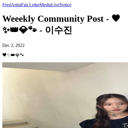
Feed
Artist
Fan Letter
Media
Live
Notice
Weeekly Community Post - 🖤
✨👑💎🐾 - 이수진
Dec 2, 2022
🖤✨👑💎🐾