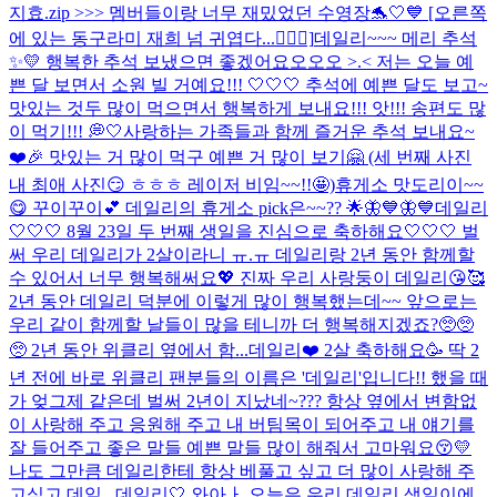
지효.zip >>> 멤버들이랑 너무 재밌었던 수영장🐬🤍💙 [오른쪽
에 있는 동구라미 재희 넘 귀엽다...😵‍💫💛]
데일리~~~ 메리 추석
✨💛 행복한 추석 보냈으면 좋겠어요오오오 >.< 저는 오늘 예
쁜 달 보면서 소원 빌 거예요!!! 🤍🤍🤍 추석에 예쁜 달도 보고~
맛있는 것두 많이 먹으면서 행복하게 보내요!!! 앗!!! 송편도 많
이 먹기!!! 💭🤍
사랑하는 가족들과 함께 즐거운 추석 보내요~
❤️🎉 맛있는 거 많이 먹구 예쁜 거 많이 보기🤗 (세 번째 사진
내 최애 사진😏 ㅎㅎㅎ 레이저 비임~~!!🤩)
휴게소 맛도리이~~
😋 꾸이꾸이💕 데일리의 휴게소 pick은~~?? 🌟
🦋💙🦋💙
데일리
🤍🤍🤍 8월 23일 두 번째 생일을 진심으로 축하해요🤍🤍🤍 벌
써 우리 데일리가 2살이라니 ㅠ.ㅠ 데일리랑 2년 동안 함께할
수 있어서 너무 행복해써요💖 진짜 우리 사랑둥이 데일리😘🥰
2년 동안 데일리 덕분에 이렇게 많이 행복했는데~~ 앞으로는
우리 같이 함께할 날들이 많을 테니까 더 행복해지겠죠?🥺🥺
🥺 2년 동안 위클리 옆에서 함...
데일리❤️ 2살 축하해요🥳 딱 2
년 전에 바로 위클리 팬분들의 이름은 '데일리'입니다!! 했을 때
가 엊그제 같은데 벌써 2년이 지났네~??? 항상 옆에서 변함없
이 사랑해 주고 응원해 주고 내 버팀목이 되어주고 내 얘기를
잘 들어주고 좋은 말들 예쁜 말들 많이 해줘서 고마워요😚💛
나도 그만큼 데일리한테 항상 베풀고 싶고 더 많이 사랑해 주
고싶고 데일...
데일리🤍 와아ㅏ 오늘은 우리 데일리 생일이에