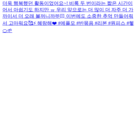
더욱 행복했던 활동이었어요~! 비록 두 번이라는 짧은 시간이
어서 아쉽기도 하지만 ㅠ 우리 앞으로는 더 많이 더 자주 더 가
까이서 더 오래 볼꺼니까🫶🏻 이번에도 소중한 추억 만들어줘
서 고마워요🥰⚡️ 혜랑해❤️ #에플모 #반묶음 #리본 #원피스 #혷
🍊🌱