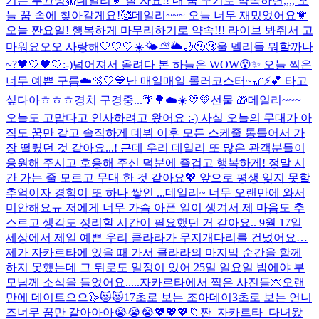
기는 부끄렁🫣
데일리💗 잘 자요!! 내 꿈 꾸기로 약속하면,,,, 오
늘 꿈 속에 찾아갈게요!🥰
데일리~~~ 오늘 너무 재밌었어요💗
오늘 짠요일! 행복하게 마무리하기로 약속!!! 라이브 봐줘서 고
마워요오오 사랑해🤍🤍🤍
☀️🌤️⛅️🌥️🌙
😗😗
울 델리들 뭐할까나
~?🖤🤍🖤🤍
:-)
넘어져서 올려다 본 하늘은 WOW😵✨ 오늘 찍은
너무 예쁜 구름☁️🫧🤍💙
난 매일매일 롤러코스터~🎢⚡️💕 타고
싶다아ㅎㅎㅎ
경치 구경중...🌴🌳☁️☀️💛💚
선물 🎁
데일리~~~
오늘도 고맙다고 인사하려고 왔어요 :-) 사실 오늘의 무대가 아
직도 꿈만 같고 솔직하게 데뷔 이후 모든 스케줄 통틀어서 가
장 떨렸던 것 같아요...! 근데 우리 데일리 또 많은 관객분들이
응원해 주시고 호응해 주신 덕분에 즐겁고 행복하게! 정말 시
간 가는 줄 모르고 무대 한 것 같아요💖 앞으로 평생 잊지 못할
추억이자 경험이 또 하나 쌓인 ...
데일리~ 너무 오랜만에 와서
미안해요ㅠ 저에게 너무 가슴 아픈 일이 생겨서 제 마음도 추
스르고 생각도 정리할 시간이 필요했던 거 같아요.. 9월 17일
세상에서 제일 예쁜 우리 클라라가 무지개다리를 건넜어요…
제가 자카르타에 있을 때 가서 클라라의 마지막 순간을 함께
하지 못했는데 그 뒤로도 일정이 있어 25일 일요일 밤에야 부
모님께 소식을 들었어요.....
자카르타에서 찍은 사진들💌
오랜
만에 데이트으으🦭😻
😻
17초로 보는 조아데이
3초로 보는 언니
즈
너무 꿈만 같아아아😭😭😭💖💖💖
📁짠_자카르타_다녀왔