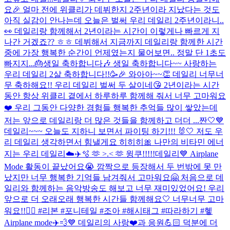
요🎉 얼마 전에 위클리가 데뷔한지 2주년이라 지났다는 것도
아직 실감이 안나는데 오늘은 벌써 우리 데일리 2주년이라니..
👀 데일리랑 함께해서 2년이라는 시간이 이렇게나 빠르게 지
나간 거겠죠?? ㅎㅎ 데뷔해서 지금까지 데일리랑 함께한 시간
중에 가장 행복한 순간이 언제였는지 물어보면.. 정말 단 1초도
빠지지...
🎂생일 축하합니다🎶 생일 축하합니다~~ 사랑하는
우리 데일리 2살 축하합니다!!🥳🎉 와아아~~👏 데일리 너무너
무 축하해요!! 우리 데일리 벌써 두 살이네😘 2년이라는 시간
동안 항상 위클리 곁에서 하루하루 함께해 줘서 너무 고마워요
❤️ 우리 그동안 다양한 경험들 행복한 추억들 많이 쌓았는데
저는 앞으로 데일리랑 더 많은 것들을 함께하고 더더 ...
짠🤍💙
데일리~~~ 오늘도 지하니 보면서 파이팅 하기!!! 🐰🤍 저도 우
리 데일리 생각하면서 힘낼게요 히히히🎀 나만의 비타민 에너
지는 우리 데일리☁️✈️🫧 🫶 >.< 🫶 윙쿠!!!!!
데일리💙 Airplane
Mode 활동이 끝났어요😭 깜짝으로 등장해서 두 번밖에 못 만
났지만 너무 행복한 기억들 남겨줘서 고마워요🤗 처음으로 데
일리와 함께하는 음악방송도 해보고 너무 재미있었어요! 우리
앞으로 더 오래오래 행복한 시간들 함께해요🤍 너무너무 고마
워요!!❤️‍🔥 #리본 #포니테일 #조아 #해시태그 #따라하기 #헿
Airplane mode✈️💨💙 데일리의 사랑❤️과 응원💪🏻 덕분에 더