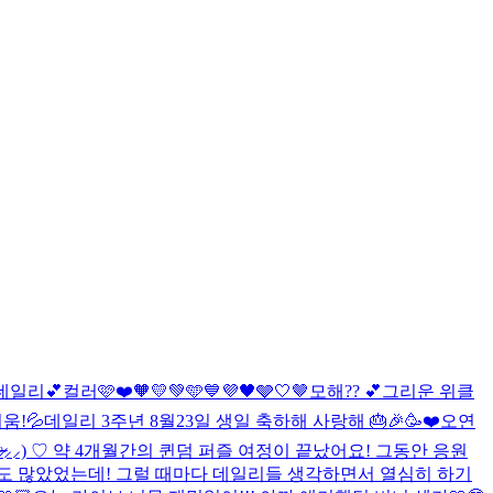
 데일리💕
컬러🩷❤️🧡💛💚🩵💙💜🖤🩶🤍🤎
모해?? 💕
그리운 위클
움!💦
데일리 3주년 8월23일 생일 축하해 사랑해 🎂🎉🥳❤️
오연
̶̷ ·̫ ᵒ̴̶̷⸝⸝) ♡ 약 4개월간의 퀸덤 퍼즐 여정이 끝났어요! 그동안 응원
도 많았었는데! 그럴 때마다 데일리들 생각하면서 열심히 하기