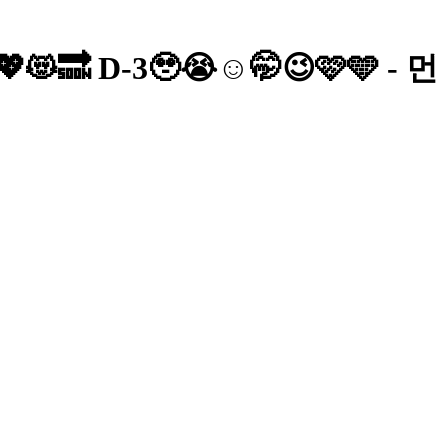
 D-3🥹😭☺️🤭😉🩷🩵 - 먼