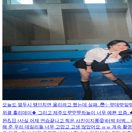
오늘도 열두시 땡!!!치면 올리려고 했는데 실패..😳✨ 🩵데🩵일
위클 홀리데이🍀 그리고 제주도💜💛💚
하늘이 너무 예쁜 요즘..☁
완💪🏻 (사실 어제 연습끝나고 찍은 사진이지롱😝)
터벅 터벅... 
해 준 우리 데일리들 너무 고맙고 고생 많았어요 ㅠㅠ 계속 