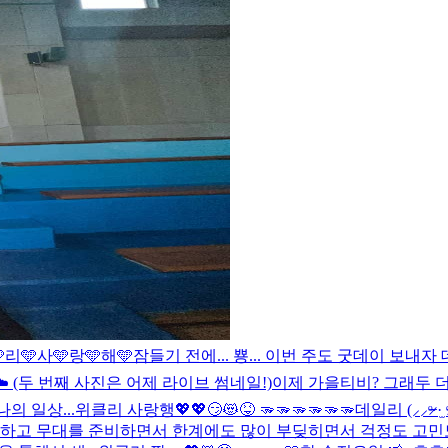
리🩵사🩵랑🩵해🩵
잠들기 전에... 뿅... 이번 주도 굿데이 보내자
️ (두 번째 사진은 어제 라이브 썸네일!)
이제 가을티비? 그래두 더
나의 일상...
위클리 사랑행💖💖😏😻😝 🫳🫳🫳🫳🫳🫳
데일리 (⸝⸝ᵒ̴
촬영하고 무대를 준비하면서 한계에도 많이 부딪히면서 걱정도 고민