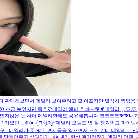
갔다 확대해보면서 데일리 보여주려고 팔 아프지만 열심히 찍었음
 조금 늦었지만 즐추🤍
데일리 해피 추석~~🤎🍂
데일리 ⸝⸝♡.♡
 나쁘지않은 듯 하여 데일리한테도 공유해봅니다 크크크크
💖💖
내가
..☺(● ˃̶͈̀ロ˂̶͈́)੭ꠥ⁾⁾️
데일리 오늘도 밥 잘 챙겨먹고 파이팅해
! 데일리가 준 많은 편지들을 읽으면서 느낀 건데 데일리는 진짜
만들어주고 싶다아아 ..😉 내가 항상 얘기하잖아 데일리 언제나