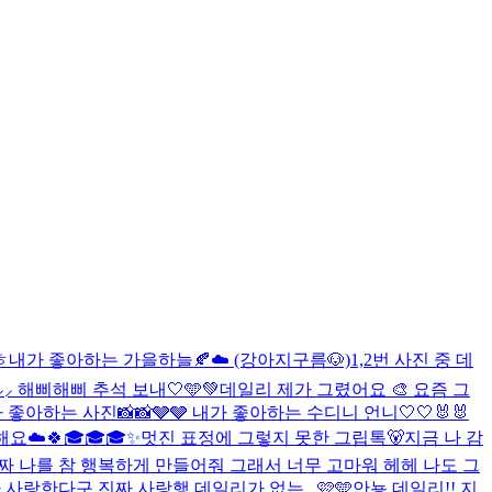
ㅎ
내가 좋아하는 가을하늘🍂☁️ (강아지구름🐶)
1,2번 사진 중 데
⸝⸝ 해삐해삐 추석 보내🤍🩵💚
데일리 제가 그렸어요 🎨 요즘 그
 좋아하는 사진📸📸🩶🩶 내가 좋아하는 수디니 언니🤍🤍🐰🐰
요☁️🍀
🎓🎓🎓
✨멋진 표정에 그렇지 못한 그립톡🐻
지금 나 감
 나를 참 행복하게 만들어줘 그래서 너무 고마워 헤헤 나도 그
 사랑한다구 진짜 사랑행 데일리가 없는...
🩷🩵
안뇽 데일리!! 지