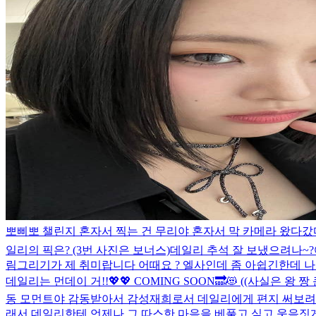
뽀삐뽀 챌린지 혼자서 찍는 건 무리야 혼자서 막 카메라 왔다
일리의 픽은? (3번 사진은 보너스)
데일리 추석 잘 보냈으려나~?
림그리기가 제 취미랍니다 어때요 ? 엘사인데 좀 아쉽긴한데
데일리는 먼데이 거!!💖💖 COMING SOON🔜😻 ((사실은 왕 짱 큰 거였던..
동 모먼트야 감동받아서 감성재희로서 데일리에게 편지 써보려구 
래서 데일리한테 언제나 그 따스한 마음을 베풀고 싶고 웃음짓게 