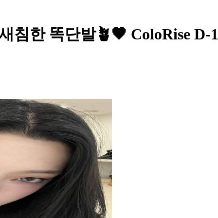
한 똑단발🪴🖤 ColoRise D-1