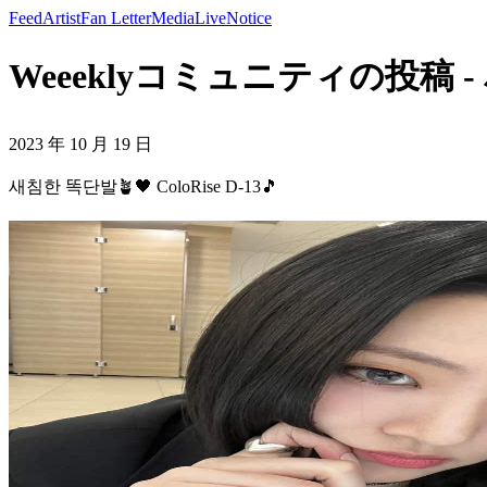
Feed
Artist
Fan Letter
Media
Live
Notice
Weeeklyコミュニティの投稿 - 새침
2023 年 10 月 19 日
새침한 똑단발🪴🖤 ColoRise D-13🎵