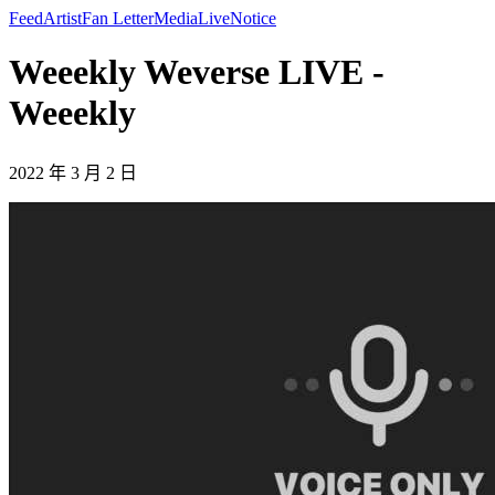
Feed
Artist
Fan Letter
Media
Live
Notice
Weeekly Weverse LIVE -
Weeekly
2022 年 3 月 2 日