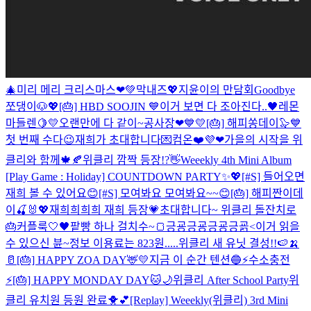
🎄미리 메리 크리스마스❤💚
막내즈💖
지윤이의 만담회
Goodbye
쪼댕이🐶💖
[🎂] HBD SOOJIN 💙
이거 보면 다 조아진다..🖤
레몬
마들렌🍋💛
오랜만에 다 같이~
공사장❤💙💛
[🎂] 해피쏭데이🦭💙
첫 번째 수다😉
재희가 초대합니다💌컴온❤️
💜❤
가을의 시작을 위
클리와 함께🍁🍂
위클리 깜짝 등장!?👋
Weeekly 4th Mini Album
[Play Game : Holiday] COUNTDOWN PARTY✨💖
[#S] 들어오면
재희 볼 수 있어요😊
[#S] 모여봐요 모여봐요~~😊
[🎂] 해피짠이데
이🍒🐰💖
재희희희희 재희 등장💗
초대합니다~ 위클리 돌잔치로
🎂
커플룩🤍🖤
팥빵 하나 걸치수~🍞
긍굥긍굥긍굥긍굙<이거 읽을
수 있으신 뷴~
정보 이용료는 823원.....
위클리 새 유닛 결성!!🍉🍌
🥛
[🎂] HAPPY ZOA DAY🦌💛
지금 이 순간 텐션🔵
⚡️수소충전
⚡️
[🎂] HAPPY MONDAY DAY🐱🌙
위클리 After School Party
위
클리 유치원 등원 완료🐥💕
[Replay] Weeekly(위클리) 3rd Mini