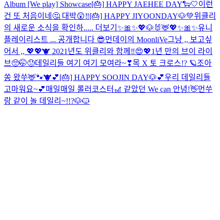
Album [We play] Showcase
[🎂] HAPPY JAEHEE DAY🐑🤍
이런
건 또 처음이네🤔 대박😲‼️
[🎂] HAPPY JIYOONDAY🐶💚
위클리
의 새로운 소식을 확인하..... 더보기
✨🎀✨💖🐶🐰🦌💖✨🎀✨
유니
플레이리스트 ... 공개합니다 😎
먼데이의 MoonliVe
그냥 ,, 보고싶
어서 ,, 💖💖
🐮 2021년도 위클리와 함께‼️😍💖
1년 만의 브이 라이
브🥺🤭😓
데일리들 여기 여기 모여라~❣
목 X 토 크로스!? 🪐
조아
쏭 왔쑤🦌🐾🐮💕
[🎂] HAPPY SOOJIN DAY🐶💕
우리 데일리들
고마워요~💕
매일매일 롤러코스터🎢 같았던 We can 안녕!👋
먼쑤
랑 같이 놀 데일리~!!?🐶🐱