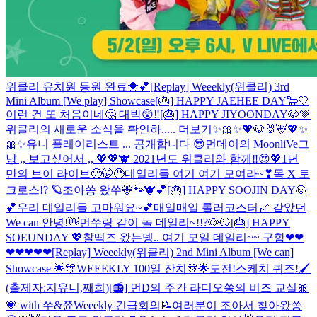
위클리 유치원 등원 완료🐥💕
[Replay] Weeekly(위클리) 3rd
Mini Album [We play] Showcase
[🎂] HAPPY JAEHEE DAY🐑🤍
이런 건 또 처음이네🤔 대박😲‼️
[🎂] HAPPY JIYOONDAY🐶💚
위클리의 새로운 소식을 확인하..... 더보기
✨🎀✨💖🐶🐰🦌💖✨
🎀✨
유니 플레이리스트 ... 공개합니다 😎
먼데이의 MoonliVe
그
냥 ,, 보고싶어서 ,, 💖💖
🐮 2021년도 위클리와 함께‼️😍💖
1년
만의 브이 라이브🥺🤭😓
데일리들 여기 여기 모여라~❣
목 X 토
크로스!? 🪐
조아쏭 왔쑤🦌🐾🐮💕
[🎂] HAPPY SOOJIN DAY🐶
💕
우리 데일리들 고마워요~💕
매일매일 롤러코스터🎢 같았던
We can 안녕!👋
먼쑤랑 같이 놀 데일리~!!?🐶🐱
[🎂] HAPPY
SOEUNDAY 💖
찰떡즈 왔는뎅.. 여기 모일 데일리~~ 구함❤❤
❤❤❤❤❤
[Replay] Weeekly(위클리) 2nd Mini Album [We can]
Showcase
🌟🎊WEEEKLY 100일 잔치🎊🌟
도전!스케치 퀴즈!🖌
(출제자:지유니,째희)
[📻] 먼D의 주간 라디오
쏭의 비즈 교실🎀
💗 with 쑤&쮼
Weeekly 긴급회의📝
여러분이 조아서 찾아왔쏭