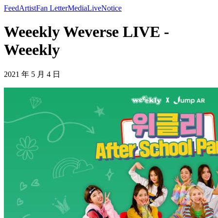
Feed
Artist
Fan Letter
Media
Live
Notice
Weeekly Weverse LIVE -
Weeekly
2021 年 5 月 4 日