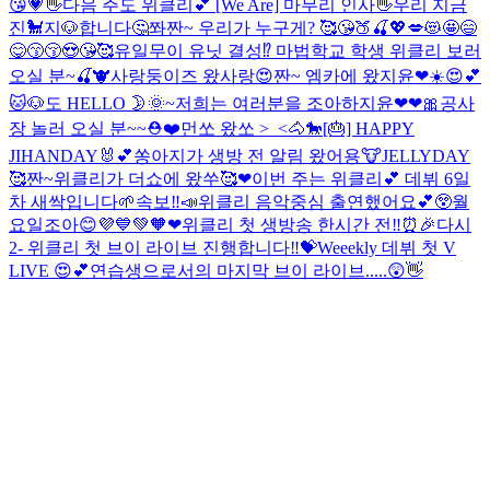
😘💗👋
다음 주도 위클리💕 [We Are] 마무리 인사👋
우리 지금
진🐩지🐶합니다🤔
쫘짠~ 우리가 누구게? 🥰😘🍑🍒💖💋😻🤩😄
😋😙😚😍😘🥰
유일무이 유닛 결성⁉️
마법학교 학생 위클리 보러
오실 분~🍒🐮
사랑둥이즈 왔사랑😍
짠~ 엠카에 왔지윤❤☀️😍💕
🐱🐶도 HELLO 🌛🌞~
저희는 여러분을 조아하지윤❤❤🎀
공사
장 놀러 오실 분~~⛑❤
먼쏘 왔쏘 >_<🐴🐎
[🎂] HAPPY
JIHANDAY🐰💕
쏭아지가 생방 전 알림 왔어용🐮
JELLYDAY
🥰
짠~위클리가 더쇼에 왔쑤🥰❤
이번 주는 위클리💕 데뷔 6일
차 새싹입니다🌱
속보‼️📣위클리 음악중심 출연했어요💕😲
월
요일조아😊💜💙💚🧡❤
위클리 첫 생방송 한시간 전‼️⏰🎉
다시
2- 위클리 첫 브이 라이브 진행합니다‼️💝
Weeekly 데뷔 첫 V
LIVE 😍💕
연습생으로서의 마지막 브이 라이브.....😲👋