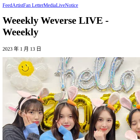
Feed
Artist
Fan Letter
Media
Live
Notice
Weeekly Weverse LIVE -
Weeekly
2023 年 1 月 13 日