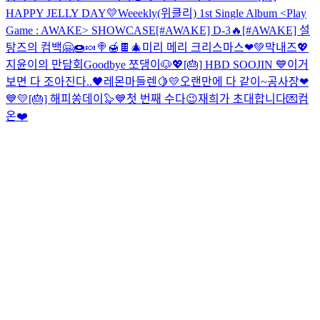
HAPPY JELLY DAY💛
Weeekly(위클리) 1st Single Album <Play
Game : AWAKE> SHOWCASE
[#AWAKE] D-3🔥
[#AWAKE] 설
탕즈의 컴백🤗🍩🍬🍭🍯🍫
🎄미리 메리 크리스마스❤💚
막내즈💖
지윤이의 만담회
Goodbye 쪼댕이🐶💖
[🎂] HBD SOOJIN 💙
이거
보면 다 조아진다..🖤
레몬마들렌🍋💛
오랜만에 다 같이~
공사장❤
💙💛
[🎂] 해피쏭데이🦭💙
첫 번째 수다😉
재희가 초대합니다💌컴
온❤️