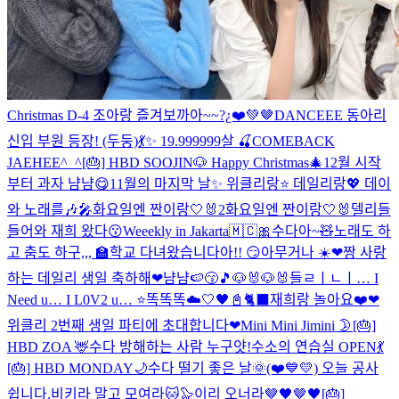
Christmas D-4 조아랑 즐겨보까아~~?¿❤️💚🤎
DANCEEE 동아리
신입 부원 등장! (두둥)💃✨
19.999999살 🍒
COMEBACK
JAEHEE^_^
[🎂] HBD SOOJIN🐶
Happy Christmas🎄
12월 시작
부터 과자 냠냠😋
11월의 마지막 날✨ 위클리랑⭐️ 데일리랑💖
데이
와 노래를🎶🎤
화요일엔 짠이랑🤍🐰2
화요일엔 짠이랑🤍🐰
델리들
들어와 재희 왔다😗
Weeekly in Jakarta🇲🇨
🎀수다아~🧸
노래도 하
고 춤도 하구,,,
🏫학교 다녀왔습니다아!! 😏
아무거나 ☀️
❤짱 사랑
하는 데일리 생일 축하해❤
냠냠🍉😙🎵
🐶🐰🐶🐰
들ㄹㅣㄴㅣ… I
Need u… I L0V2 u… ⭐
똑똑똑☁️🤍
🖤📓🐈‍⬛
재희랑 놀아요❤️
❤
위클리 2번째 생일 파티에 초대합니다❤
Mini Mini Jimini 🌛
[🎂]
HBD ZOA 🦌
수다 방해하는 사람 누구얏!
수소의 연습실 OPEN💃
[🎂] HBD MONDAY🌙
수다 떨기 좋은 날🌞
(❤️💙💛) 오늘 공사
쉽니다.
비키라 말고 모여라🐱🦭
이리 오너라🤎🖤🤎🖤
[🎂]