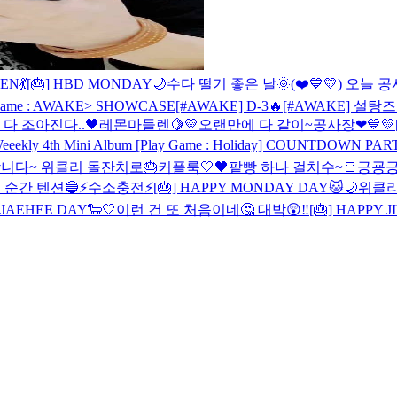
N💃
[🎂] HBD MONDAY🌙
수다 떨기 좋은 날🌞
(❤️💙💛) 오늘 
y Game : AWAKE> SHOWCASE
[#AWAKE] D-3🔥
[#AWAKE] 설탕즈의
다 조아진다..🖤
레몬마들렌🍋💛
오랜만에 다 같이~
공사장❤💙💛
eeekly 4th Mini Album [Play Game : Holiday] COUNTDOWN PA
니다~ 위클리 돌잔치로🎂
커플룩🤍🖤
팥빵 하나 걸치수~🍞
긍굥긍
 순간 텐션🔵
⚡️수소충전⚡️
[🎂] HAPPY MONDAY DAY🐱🌙
위클리 A
Y JAEHEE DAY🐑🤍
이런 건 또 처음이네🤔 대박😲‼️
[🎂] HAPPY 