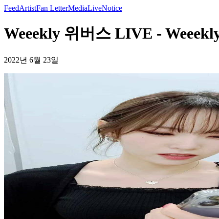
Feed
Artist
Fan Letter
Media
Live
Notice
Weeekly 위버스 LIVE - Weeekl
2022년 6월 23일