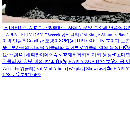
[🎂] HBD ZOA 🦌
수다 방해하는 사람 누구얏!
수소의 연습실 OPE
HAPPY JELLY DAY💛
Weeekly(위클리) 1st Single Album <Pla
이의 만담회
Goodbye 쪼댕이🐶💖
[🎂] HBD SOOJIN 💙
이거 보면 
❤️
💜❤
가을의 시작을 위클리와 함께🍁🍂
위클리 깜짝 등장!?👋
W
요~~😊
[🎂] 해피짠이데이🍒🐰💖
재희희희희 재희 등장💗
초대합
위클리 새 유닛 결성!!🍉🍌🥛
[🎂] HAPPY ZOA DAY🦌💛
지금 이
Weeekly(위클리) 3rd Mini Album [We play] Showcase
[🎂] HAPP
✨💖🐶🐰🦌💖✨🎀✨