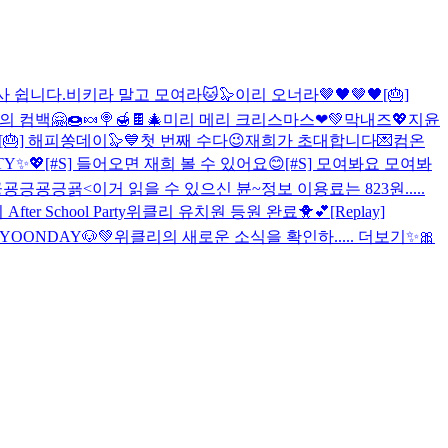
공사 쉽니다.
비키라 말고 모여라🐱🦭
이리 오너라🤎🖤🤎🖤
[🎂]
 컴백🤗🍩🍬🍭🍯🍫
🎄미리 메리 크리스마스❤💚
막내즈💖
지윤
[🎂] 해피쏭데이🦭💙
첫 번째 수다😉
재희가 초대합니다💌컴온
RTY✨💖
[#S] 들어오면 재희 볼 수 있어요😊
[#S] 모여봐요 모여봐
굥긍굥긍굙<이거 읽을 수 있으신 뷴~
정보 이용료는 823원.....
fter School Party
위클리 유치원 등원 완료🐥💕
[Replay]
JIYOONDAY🐶💚
위클리의 새로운 소식을 확인하..... 더보기
✨🎀