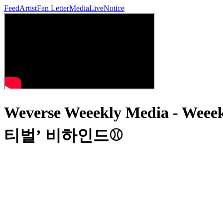
Feed
Artist
Fan Letter
Media
Live
Notice
Weverse Weeekly Media 
티벌’ 비하인드⚾️