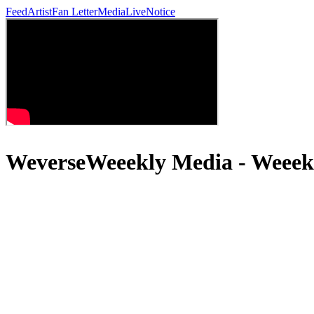
Feed
Artist
Fan Letter
Media
Live
Notice
WeverseWeeekly Media - We