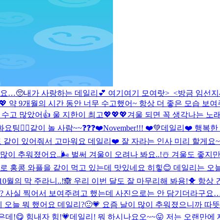
라요…🥺
내가 사랑하는 데일리💕 여기여기 모여랏>_<
방금 임선지씨
💖 약 9개월의 시간 동안 너무 수고했어~ 항상 더 좋은 모습 보
수고 많았어👍 울 지한이 최고💖💖💖
겨울 되면 꼭 생각나는 노래
팅❤️‍🔥
같이 놀 사람~~❓❓❓❤️
November!!! ❤️💚
데일리❤️ 행복한
 같이 있어줘서 고마워요 데일리❤️ 잘 자라는 인사 미리 할게요~~
 많이 추워졌어요..🌬 벌써 겨울이 오려나 봐요..!☃️ 겨울도 좋지
로 홍콩 와플을 같이 먹고 있는데 맛있네요 히힣😊 데일리는 오늘 
10월의 막 주라니..!🙈 우리 이번 달도 잘 마무리해 봐용!🐥 항상
? 사실 찍어서 보여주려고 했는데 사진으로는 안 담기더라구요… 아
 오늘 뭐 했어요 데일리?🙂💗 요즘 날이 많이 추워졌으니까 따뜻
데!😋 힘내자 힘!💗
데일리! 뭐 하시나요오~~😛 저는 오랜만에