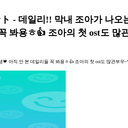
- 데일리!! 막내 조아가 나오는 3
꼭 봐용ㅎ👍 조아의 첫 ost도 많관
냉💗 아직 안 본 데일리들 꼭 봐용ㅎ👍 조아의 첫 ost도 많관부우~❣