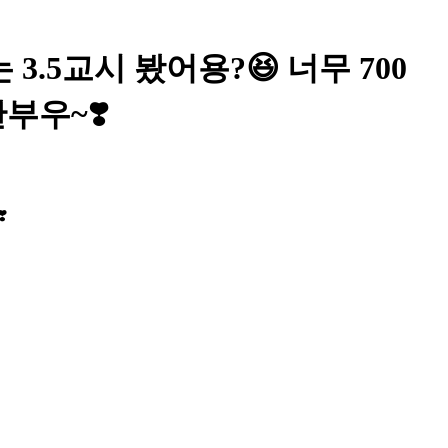
.5교시 봤어용?😆 너무 700
부우~❣️
️