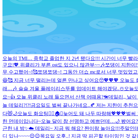
오늘의 TMI… 중학교 졸업한 지 2년 됐다요!!! 시간이 너무 빨
구요!💖 위클리가 부른 ost도 있으니 많관부~~🎶
쪼댕이 지한이!
무 수고했어~!🥰
쪼댕쪼댕~! 그동안 더쇼 mc로서 너무 멋있었고 
😆🥰 지금 너무 떨리는데 얼른 만나고 싶어요🥺💖💖💖 오늘도 화요
래…🎶 슬슬 겨울 플레이리스뚜를 업데이트 해야겠당..☃️
오늘도
요~👍 오늘 위클리 노래 들으면서 산책 어때용?🦮
데일리,, 날이
놀 데일리?!?!
금요일도 벌써 끝나가네요..🍂 저는 지한이 추천으
다😻🌙
오늘도 화요팅❤️‍🔥
🏠🌙
늦어도 돼 나두 따랑해💖💖💖
벌써 
한 먼데이입니다~
오늘 달이 참 선명하고 예쁘던데…🌙 봤어요?
근한 내 방✨☁️ 데일리~ 지금 뭐 해요? 짠이랑 놀아요!!!
주말인데
디 있나~~~~😌😉
목요일 오후..! 지금 딱 피곤할 타이밍인 것 같은