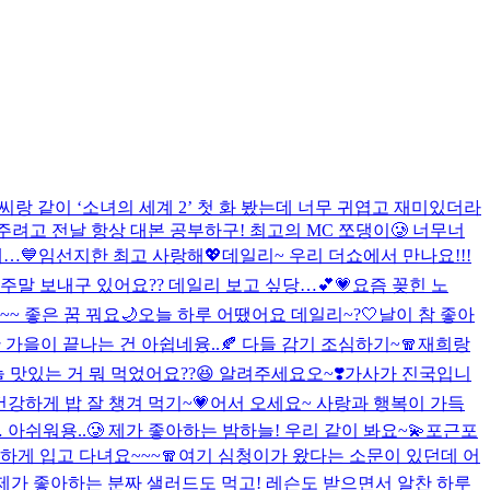
랑 같이 ‘소녀의 세계 2’ 첫 화 봤는데 너무 귀엽고 재미있더라
여주려고 전날 항상 대본 공부하구! 최고의 MC 쪼댕이🥲 너무너
…💙
임선지한 최고 사랑해💖
데일리~ 우리 더쇼에서 만나요!!!
 주말 보내구 있어요?? 데일리 보고 싶당…💕
💗요즘 꽂힌 노
~ 좋은 꿈 꿔요🌙
오늘 하루 어땠어요 데일리~?🤍
날이 참 좋아
만 가을이 끝나는 건 아쉽네융..🍂 다들 감기 조심하기~🧣
재희랑
맛있는 거 뭐 먹었어요??😆 알려주세요오~❣️
가사가 진국입니
 건강하게 밥 잘 챙겨 먹기~💗
어서 오세요~ 사랑과 행복이 가득
쉬워용..🥲 제가 좋아하는 밤하늘! 우리 같이 봐요~💫
포근포
하게 입고 다녀요~~~🧣
여기 심청이가 왔다는 소문이 있던데 어
 제가 좋아하는 분짜 샐러드도 먹고! 레슨도 받으면서 알찬 하루