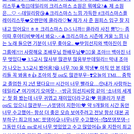
리스뚜🎄
🎅🏻데일리의 크리스마스 소원은 뭐예요?🎄 제 소원
은…🤍 <-데일리랑😘
🎄크리스마스 느낌 가득한 #크리스마스플
레이리스뚜❤️
오랜만에 클라라🤍🐩 제가 사 준 원피스 입구 잘 지
내고 있어요!! ㅎㅎ 크리스마스 D-5 니까!! 클라라 사진 뿅💘✨ 좀
이따 후야티비💙에서 봐요>.<
🎄크리스마스 시즌에 겨울 느낌 나
는 노래 들으면 기분이 너무 좋아요.. ❤️💚
임선지와 백아진이 한
그룹에?!?! 사랑해요 조배우님 한배우님💖❤️‍🔥
울 조아!!! 백아진 너
무 멋있다❤️ 3.5교시 많사부 많관부 많응부🎊
데일리!! 막내 조아
가 나오는 3.5교시 봤어용?😆 너무 700 울 막냉💗 아직 안 본 데일
리들 꼭 봐용ㅎ👍 조아의 첫 ost도 많관부우~❣️
오늘의 TMI… 중학
교 졸업한 지 2년 됐다요!!! 시간이 너무 빨라요…🥺
내가 사랑하는
데일리💕 여기여기 모여랏>_<
방금 임선지씨랑 같이 ‘소녀의 세계
2’ 첫 화 봤는데 너무 귀엽고 재미있더라구요!💖 위클리가 부른
ost도 있으니 많관부~~🎶
쪼댕이 지한이!💖 약 9개월의 시간 동안
너무 수고했어~ 항상 더 좋은 모습 보여주려고 전날 항상 대본 공
부하구! 최고의 MC 쪼댕이🥲 너무너무 수고했어~!🥰
쪼댕쪼댕~!
그동안 더쇼 mc로서 너무 멋있었고 수고 많았어👍 울 지한이 최고