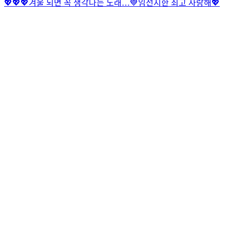
💖💖💖
겨울 되면 꼭 생각나는 노래…💙
임선지한 최고 사랑해💖