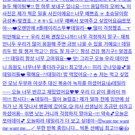
늘두 혜이팅💗!! 한 하루 보내구 있나요~?!?! 응답하라 오버!📞 이
사진은 제가 찍은 일출 사진이에요!! 너무 예쁘죠 ㅠ 초승달이랑
금성🌟(맞겠죠..? ㅎㅎ) 도 너무 예뻐서 보여주고 싶었어요🤗
쪼쪼
아~~❤️
오랜만에 #플레이리스뚜💗
데일리~❤️ 많이 걱정했죠…ㅜ
미안해요ㅜㅜ 우리 진짜 괜찮으니까!! 너무 걱정하지 말구~ 재희
언니두 우리가 많이 응원해 주면 금방 나을 수 있을 거예요!! 데일
리두 밥 잘 챙겨 먹고🤍 잠도 잘 자구🤍 항상 건강 챙기구!! 알겠죠
~?? 데일리 항상 너무 고마워요~❤️ 앗! 그리구 오늘 우리 데이언
니 음원도 너무너무 좋더라구요!! 최고얏🎶✨ 미리 굿나잇😪💕
울
데일리들❤️ 뭐해요~??
데일리! 밥 먹었어요~? 🍚 저는 먹고 싶었
던 모닝 두부와 아샷추 대신 복숭아 녹차를 마셨어요!👍
데일리
~~~ 오늘 너무 반갑고 재밌었어요💖💖 우리 다 같이 플라이 하
이!!! 합시다✨🔥
데일리~ 많이 놀랐죠? 제가 얼마 전에 입안에 상
처가 난 게 덧나서 병원에 갔어요.🥲 의사 선생님이 조금만 쉬라고
하셨어용~ 쉬면 낫는 거니까 걱정하지 말아요~!!! 약속💕
오늘은
쪼아데이💕 오늘따라 데일리가 더 보고 싶데이~🥺
want me want
me want me....🪄 무한 반복 중입니다... 빅톤 선배님 최고!!!😭👍