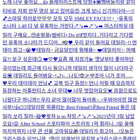
노래 너무 좋아요…👍 플레이리스트에 당장➕💟
멤버들이랑 같이
티비로 저희 안무 영상 보고 있어요😙 크게 보니 신기하다아~~!!
💕
스마일 히어로💛💛💛 모두 모두 SMiLEY FACE!!! ˣ‿ˣ
유혹의
소나타 1:49 다 널 유혹하는 거란다↗️↘️➡️↗️↘️➡️ 마스터하실 데
일리 구해요...🥺
손발을(썸바디) Do it!💃
멋지다..
기다리고 기다렸
던 유혹의 소나타가 드디어...!🎼🖤 우리 같이 들어요 데일리~!! 먼
데이 최고~😭🖤
데일리~ 금요일인데 뭐해용~ ❤️
데일리이✨ 머해
요?! 보구 싶은데🙄 ❤️💛💖
요즘 제 자장가💫 옛날부터 좋아하던
곡이었는데 최근에 다시 들으니까 데일리 생각이 많이 나더라구
요💟 데일리도 들어봐요~!🌙
ㄴ..나도!🙊🎉💜
조아 니가 조아…..
💖
우리 데이데이 언닝💕 교복 입구 등장!! 언니 어릴 때 모습까지
등장하는 아틀란티스 소녀 무대❤️ 너무 멋있어요오💓 음원으로도
나왔다구 하니까!! 우리 같이 많이많이 들어용>.<
우와아아앙 많관
사부!!👍❤️‍🔥
데일리랑 위클리는 Best Friend!!✌️
Best Friend 들은 데
일리 쏘리 질러~😆💖
왓챠 is so 챠밍↗️↘️↗️↘️
2021년이 3일 남았
오요!😲 After School 스포티파이 스트리밍 1억 회라니..!😝 올해
마지막까지 너무 큰 선물 고마워요🎁 데일리가 최고야…!
오늘은
크리스마수 이브니까..!🎅🏻 아껴놨던 마지막 #크리스마스플레이