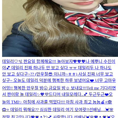
데일리🤍🫧 짠요일 함께해요!!! 놀아보쟈💖💖💖
나 예뿌니 수진이
야💕 데일리 진짜 하나두 안 보고 싶다 ㅠㅠ 데일리두 나 하나도
안 보고 싶다구~?? (만우절😎 이니까~ㅎㅎ) 사실 진짜 너무 보고
싶구~ 오늘도 데일리 덕분에 행복한 하루 보냈어요❤️ 너무 고마우
어엉!! 행복한 만우절 밤🌝 금요일 밤☺️ 보내요!!!
Tell me 기다리면
서 짠이랑 놀 데일리✨💖💜
드디어 내일모레다..💕 두근두근❤️
오
늘의 TMI✨ 아침에 사과를 먹었다!!! 아침 사과 최고 뇸뇸🍎
⭐️🙈
🙉⭐️ 데일리 뭐해요?? 심심한 데일리 여기 모여랏!!
선배님…💓🌸
정말 최고입니다💖💗🌷💘💕 사랑합니다 선배님💓🌸💖🌷💗💓
오