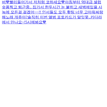
버💙
빨리들어가서 저처럼 코하세요💙
아침부터 역대급 셀럽
숏폼찍고 퇴근중.. 집가서 한두시간 눈 붙히고 새벽에있을 사
녹에 모든걸 걸겠어~~!! 인서들도 모두 홧팅 너무 고마워
싸랑
해
노래 개쥬아?
솔직히 이번 앨범 포토카드가 말잇못..
카다라
에서 만나요~!
5시에봐요💙