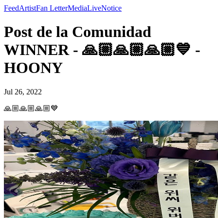
Feed
Artist
Fan Letter
Media
Live
Notice
Post de la Comunidad
WINNER - 🙏🏼🙏🏼🙏🏼💙 -
HOONY
Jul 26, 2022
🙏🏼🙏🏼🙏🏼💙