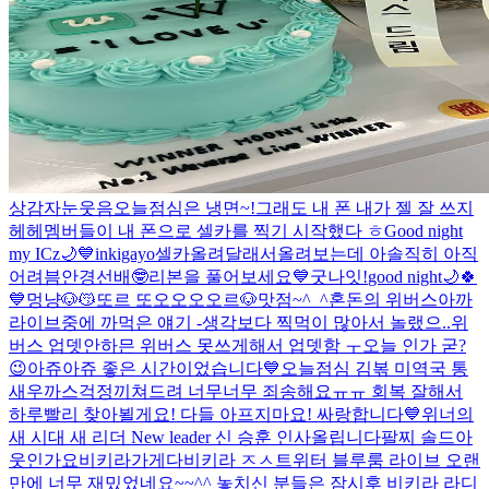
상감자눈웃음
오늘점심은 냉면~!
그래도 내 폰 내가 젤 잘 쓰지
헤헤
멤버들이 내 폰으로 셀카를 찍기 시작했다 ㅎ
Good night
my ICz🌙💙
inkigayo
셀카올려달래서올려보는데 아솔직히 아직
어려븜
안경선배🤓
리본을 풀어보세요💙
굿나잇!
good night🌙🍀
💙
멍냥🐶😽
또르 또오오오오르🐶
맛점~^_^
혼돈의 위버스
아까
라이브중에 까먹은 얘기 -생각보다 찍먹이 많아서 놀랬으..
위
버스 업뎃안하믄 위버스 못쓰게해서 업뎃함 ㅜ
오늘 인가 굳?
😉
아쥬아쥬 좋은 시간이었습니다💙
오늘점심 김볶 미역국 통
새우까스
걱정끼쳐드려 너무너무 죄송해요ㅠㅠ 회복 잘해서
하루빨리 찾아뵐게요! 다들 아프지마요! 싸랑합니다💙
위너의
새 시대 새 리더 New leader 신 승훈 인사올립니다
팔찌 솔드아
웃인가요
비키라가게다비키라 ㅈㅅ
트위터 블루룸 라이브 오랜
만에 너무 재밌었네요~~^^ 놓치신 분들은 잠시후 비키라 라디