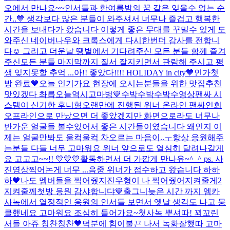
오에서 만나요~~
인서들과 한여름밤의 꿈 같은 잊을수 없는 순
간..💙 생각보다 많은 분들이 와주셔서 너무나 즐겁고 행복한
시간을 보내다가 왔습니다 이렇게 좋은 무대를 꾸밀수 있게 도
와주신 네이버나우와 크록스에게 다시한번더 감사를 전합니
다☺️ 그리고 더운날 땡볕에서 기다려주신 모든 분들 함께 즐겨
주신모든 분들 마지막까지 질서 잘지키면서 관람해 주시고 평
생 잊지못할 추억 ...
아!! 좋았다!!!! HOLIDAY in city💙
인가첫
방 완료💙
오늘 인기가요 현장에 오시는분들을 위한 맛집추천
맛있겠다 촤릅
오늘역시고마벙💙수박수박수박수
영상팬싸 시
스템이 신기한 후니형
오랜만에 진행된 위너 온라인 팬싸인회
오프라인으로 만났으면 더 좋았겠지만 화면으로라도 너무나
반가운 얼굴들 볼수있어서 좋은 시간들이였습니다 왜인지 이
제는 얼굴만봐도 울컥울컥 차오르는 마음이..ㅜ항상 응원해주
는분들 다들 너무 고마워요 위너 앞으로도 열심히 달려나갈게
요 고고고~~!! 💙💙💙활동하면서 더 가깝게 만나유~^_^ ps. 사
진영상찍어논게 너무 ...
음중 위너가 접수하고 왔습니다 하하
하💙
나도 멤버들을 찍어줬지
진우형이 나 찍어줬어
지켜줄게2
지켜줄께
첫방 응원 감샤합니댜💙
출그니
늦은 시간 까지 엠카
사녹에서 열정적인 응원의 인서들 보면서 옛날 생각도 나고 뭉
클했네요 고마워요 조심히 들어가요~
첫사녹 뿌셔따! 꾀꼬린
서들 아쥬 칭찬칭찬💙
덕분에 힘이불끈 나서 녹화잘했따 고마