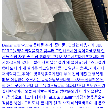
Dinner with Winner 준비물 추가! 준비물 : 편안한 마음가짐 👍🏻💙
👍🏻🤍
오늘저녁 뭐먹을지 지금부터 고민해주시면 좋아요💙
우리 인
서들 꿀잠 자고 좋은 꿈 꿔라앗!!💙
인서보고시프다
벤츠후니
더 있
지롱😉
으와 많다 ... 빨간 셔츠 날은 셀카 왜 없징ㅠ
2
청춘스타셀카
😉
나도 내가 왜 셀카를 찍고있는지 몰라.. 일단 찍을뿐..
서버가 터
져버릴지도..
추억이 방울방울
즐거웠다 💙
아 진짜 재밌고 행복해
따💙 어김없이 주무시는 송생아님
💙
굿나잇 ~.<
오늘 선물같은 날
씨 아주 굿이죠 근데 너무 둬워
오늘날씨 실화냐?
후니 포토카드 가
질사람~?
이건 오늘 헤헤💙
찍어놓고 깜빡😅
오잉 이거 안올렸었
네?
점심으로 타코와 퀘사디아
🙏🏼🙏🏼🙏🏼💙
상감자눈웃음
오늘
점심은 냉면~!
그래도 내 폰 내가 젤 잘 쓰지 헤헤
멤버들이 내 폰으