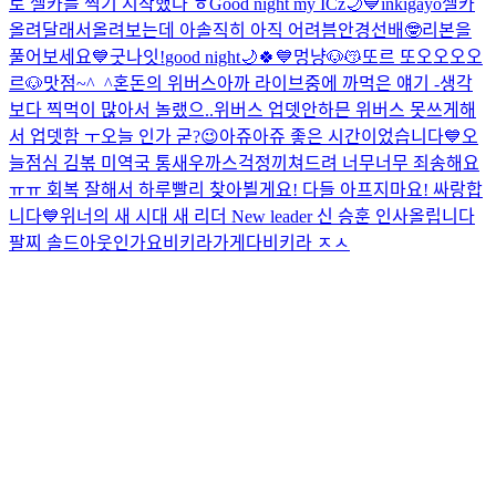
로 셀카를 찍기 시작했다 ㅎ
Good night my ICz🌙💙
inkigayo
셀카
올려달래서올려보는데 아솔직히 아직 어려븜
안경선배🤓
리본을
풀어보세요💙
굿나잇!
good night🌙🍀💙
멍냥🐶😽
또르 또오오오오
르🐶
맛점~^_^
혼돈의 위버스
아까 라이브중에 까먹은 얘기 -생각
보다 찍먹이 많아서 놀랬으..
위버스 업뎃안하믄 위버스 못쓰게해
서 업뎃함 ㅜ
오늘 인가 굳?😉
아쥬아쥬 좋은 시간이었습니다💙
오
늘점심 김볶 미역국 통새우까스
걱정끼쳐드려 너무너무 죄송해요
ㅠㅠ 회복 잘해서 하루빨리 찾아뵐게요! 다들 아프지마요! 싸랑합
니다💙
위너의 새 시대 새 리더 New leader 신 승훈 인사올립니다
팔찌 솔드아웃인가요
비키라가게다비키라 ㅈㅅ