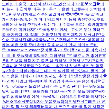
오랜만에 출국!! 조심히 잘 다녀오겠습니다!!
🙏🏻💙🙏🏻💙
이
따 봅시다 😉
하루 마무리
아 추석때 올릴라고했는데 깜빡했어
여.. 만수무강하세요 잠수인줄알아찌?
😎🐶😎🐶
다들 잘 쉬고
계신가용~!
맛있는 거 마니 먹고 에너지 듬뿍 충전하기길💙
힙
플페에서 노래 추천하나 받는다. 내 수록곡 모르는 일반힙합팬
분들한텐 미안하지만 한곡정도는 인서보고싶은 무대 할라고
곡 추가한다. 자, 말해보거라
구해줘 홈즈 재밌게 보셨나요?
송
연어 포착사진 대방출
굳밤🌙💙🌙💙
위너도 편안한 마음과 설
레는 마음 모두 준비 완료! 곧 위너시에 만나!
라이브 준비
중..!
Dinner with Winner 준비물 추가! 준비물 : 편안한 마음가짐
👍🏻💙👍🏻🤍
오늘저녁 뭐먹을지 지금부터 고민해주시면 좋아요💙
우리 인서들 꿀잠 자고 좋은 꿈 꿔라앗!!💙
인서보고시프다
벤
츠후니
더 있지롱😉
으와 많다 ... 빨간 셔츠 날은 셀카 왜 없징
ㅠ
2
청춘스타셀카😉
나도 내가 왜 셀카를 찍고있는지 몰라.. 일
단 찍을뿐..
서버가 터져버릴지도..
추억이 방울방울
즐거웠다 💙
아 진짜 재밌고 행복해따💙 어김없이 주무시는 송생아님
💙
굿
나잇 ~.<
오늘 선물같은 날씨 아주 굿이죠 근데 너무 둬워
오늘
날씨 실화냐?
후니 포토카드 가질사람~?
이건 오늘 헤헤💙
찍어
놓고 깜빡😅
오잉 이거 안올렸었네?
점심으로 타코와 퀘사디아
🙏🏼🙏🏼🙏🏼💙
상감자눈웃음
오늘점심은 냉면~!
그래도 내 폰
내가 젤 잘 쓰지 헤헤
멤버들이 내 폰으로 셀카를 찍기 시작했