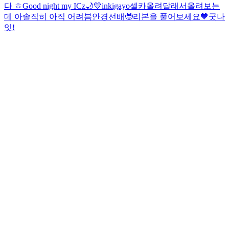
다 ㅎ
Good night my ICz🌙💙
inkigayo
셀카올려달래서올려보는
데 아솔직히 아직 어려븜
안경선배🤓
리본을 풀어보세요💙
굿나
잇!