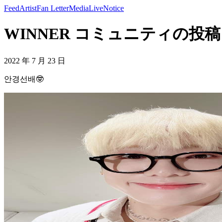
Feed
Artist
Fan Letter
Media
Live
Notice
WINNER コミュニティの投稿 -
2022 年 7 月 23 日
안경선배🤓