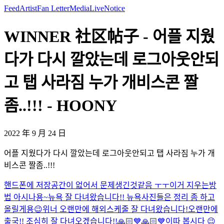
Feed
Artist
Fan Letter
Media
Live
Notice
WINNER 社区帖子 - 어플 지웠
다가 다시 깔았는데 로그아웃안되
고 탭 사라짐 누가 개비스콘 짤
좀..!!! - HOONY
2022 年 9 月 24 日
어플 지웠다가 다시 깔았는데 로그아웃안되고 탭 사라짐 누가 개
비스콘 짤좀..!!!
핸드폰에 저장공간이 없어서 문제생긴것같음 ㅜㅜ
이거 지우는방
법 아시나용~
뉴욕 잘 다녀왔습니다!! 뉴욕사진들은 정리 좀 하고
올릴게용😉
위너 오랜만에 해외스케줄 잘 다녀왔습니다!
오랜만에
출국!! 조심히 잘 다녀오겠습니다!!
🙏🏻💙🙏🏻💙
이따 봅시다 😉