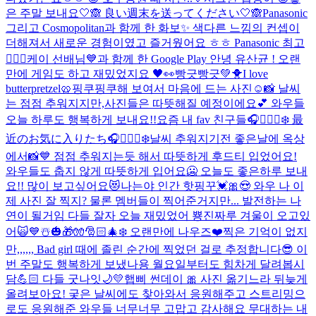
은 주말 보내요🤍🙈 良い週末を送ってください🤍🙈
Panasonic
그리고 Cosmopolitan과 함께 한 화보✨ 색다른 느낌의 컨셉이
더해져서 새로운 경험이였고 즐거웠어요 ㅎㅎ Panasonic 최고
👍🏻💓
케이 선배님💙과 함께 한 Google Play 안녕 유산균 ! 오랜
만에 게임도 하고 재밌었지요 🖤👀
빵긋빵긋💚🐥
I love
butterpretzel🥨
핑쿠핑쿠해 보여서 마음에 드는 사진☺️📸 날씨
는 점점 추워지지만,사진들은 따뜻해질 예정이에요💕 와우들
오늘 하루도 행복하게 보내요!!
요즘 내 fav 친구들🎧🧘🏻‍♀️❄️ 最
近のお気に入りたち🎧🧘🏻‍♀️❄️
날씨 추워지기전 좋은날에 옥상
에서📸💙 점점 추워지는듯 해서 따뜻하게 후드티 입었어요!
와우들도 춥지 않게 따뜻하게 입어요🥶 오늘도 좋은하루 보내
요!! 많이 보고싶어요😻
나는야 인간 핫핑꾸💓🎀😍 와우 나 이
제 사진 잘 찍지? 물론 멤버들이 찍어준거지만... 발전하는 나
연이 될거임 다들 잘자 오늘 재밌었어 뿅
진짜루 겨울이 오고있
어🙀💙☃️🎃🎁🧤🎅🏻🎄❄️ 오랜만에 나우즈❤️
찍은 기억이 없지
만,,,,,, Bad girl 때에 졸린 순간에 찍었던 걸로 추정합니다😎 이
번 주말도 행복하게 보냈나용 월요일부터도 힘차게 달려봅시
담💪🏻 다들 굿나잇🌙💛
햅삐 썬데이 🎀 사진 옮기느라 뒤늦게
올려보아요! 궂은 날씨에도 찾아와서 응원해주고 스트리밍으
로도 응원해준 와우들 너무너무 고맙고 감사해요 무대하는 내