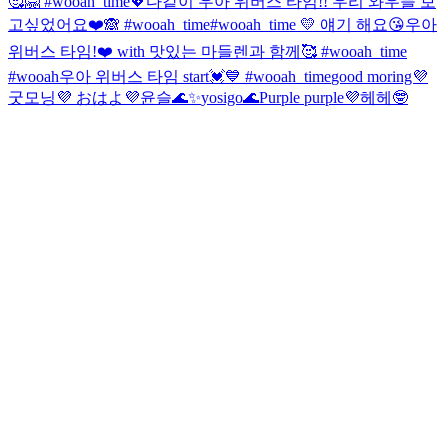
🥰🤗 #wooah_time💖
다같이 우아 위버스 타임!! 우리 와우들 보
고싶었어요❤️🙈 #wooah_time
#wooah_time 💛 얘기 해요😘
우아
위버스 타임!❤️ with 맛있는 마들렌과 함께🥰 #wooah_time
#wooah
우아 위버스 타임 start💓💙 #wooah_time
good moring💜
굿모닝💜 おはよ💜
윤슬🌊✨
yosigo🌊
Purple purple💜
헤헤🤓