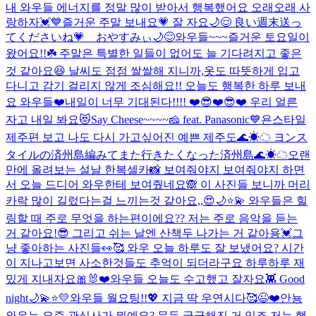
내 와우들 에너지를 정말 많이 받아서 행복했어요 오래오래 사
랑하자💓💙
즐거운 주말 보내요💗 잘 자요🌙😌 良い週末送っ
てくださいね💗 おやすみぃ🌙😌
와우들~~~즐거운 토요일이
왔어요!!☘️ 주말은 특별한 일들이 없어도 늘 기다려지고 좋은
것 같아요😆 날씨도 점점 쌀쌀해 지니까,옷도 따뜻하게 입고
다니고 감기 걸리지 않게 조심해요!! 오늘도 행복한 하루 보내
요 와우들❤️
내일이 너무 기대된다!!!! ❤️😎❤️😎❤️ 우리 얼른
자고 내일 봐요😻
Say Cheese~~~~🧀 feat. Panasonic💙
욘스타일
제주편 보고 나도 다시 가고싶어진 예쁜 제주도🌊☀︎☁︎ ヨンス
タイルの済州島編みてまた行きたくなった済州島🌊☀︎☁︎
오랜
만에 올려보는 설날 한복셀카📸 보여줘야지 보여줘야지 하면
서 오늘 드디어 와우한테 보여줬네요🙈 이 사진들 보니까 머리
카락 많이 길렀다는걸 느끼는것 같아요,,😍
🌙⭐️💫 와우들은 힐
링할 때 주로 무엇을 하는편이에요?? 저는 주로 음악을 듣는
거 같아요!😎 그리고 쉬는 날엔 산책두 나가는 거 같아용💓
그
냥 좋아하는 사진들👀🥰 와우 오늘 하루도 잘 보냈어요? 시간
이 지나고보면 사소한것들도 추억이 되더라구요 하루하루 재
밌게 지내자요🎀🐰❤️
와우들 오늘도 수고했고 잘자요👾 Good
night🌙💫⭐️💛
와우들 월요팅!!💖 지금 딱 우연시다🥰
😉❤️
안뇽
와우는 요즘 관심사가 뭐예요? 문득 궁금해진 거 있죠 저는 행