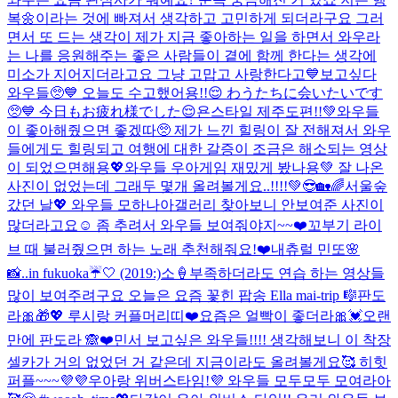
복🌼이라는 것에 빠져서 생각하고 고민하게 되더라구요 그러
면서 또 드는 생각이 제가 지금 좋아하는 일을 하면서 와우라
는 나를 응원해주는 좋은 사람들이 곁에 함께 한다는 생각에
미소가 지어지더라고요 그냥 고맙고 사랑한다고💙
보고싶다
와우들🥺💙 오늘도 수고했어용!!😌 わうたちに会いたいです
🥺💙 今日もお疲れ様でした😌
욘스타일 제주도편!!💚와우들
이 좋아해줬으면 좋겠따🥺 제가 느낀 힐링이 잘 전해져서 와우
들에게도 힐링되고 여행에 대한 갈증이 조금은 해소되는 영상
이 되었으면해용💖
와우들 우아게임 재밌게 봤나용💚 잘 나온
사진이 없었는데 그래두 몇개 올려볼게요..!!!!💚😎
🏡🌈서울숲
갔던 날💖 와우들 모하나아
갤러리 찾아보니 안보여준 사진이
많더라고요☺️ 좀 추려서 와우들 보여줘야지~~❤️
꼬부기 라이
브 때 불러줬으면 하는 노래 추천해줘요!❤️
내츄럴 민또🌸
📸..in fukuoka☔️🤍 (2019:)
소🍦
부족하더라도 연습 하는 영상들
많이 보여주려구요 오늘은 요즘 꽃힌 팝송 Ella mai-trip 🎼
판도
라🎀🎁💖 루시랑 커플머리띠❤️
요즘은 얼빡이 좋더라🎀💓
오랜
만에 판도라 🙈❤️
민서 보고싶은 와우들!!!! 생각해보니 이 착장
셀카가 거의 없었던 거 같은데 지금이라도 올려볼게요🥰 히힛
퍼플~~~💜💜
우아랑 위버스타임!💜 와우들 모두모두 모여라아