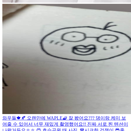
와우들🍁🍂 오랜만에 WAPLE🧇 잘 봤어요??? 댕이랑 케미 보
여줄 수 있어서 너무 재밌게 촬영했어요!! 진짜 서로 찐 텐션이
나왔거든요ㅎㅎ 😍 호수공원 때 사진..💙
시크한 겁쟁이 😎
좋