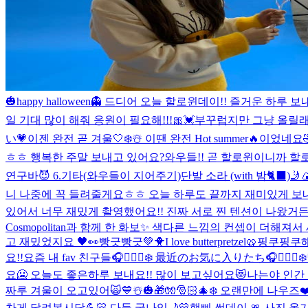
🎃happy halloween👻 드디어 오늘 할로윈데이!! 즐거운 하루
일 기대 많이 해줘 응원이 필요해!!!🎀💓
부꾸럽지만 그냥 올릴래
い💗
이젠 완전 곧 겨울🤍❄️☃️ 이땐 완전 Hot summer🔥이었네요
ㅎㅎ 행복한 주말 보내고 있어요?
와우들!! 곧 할로윈이니까 할로윈
연구바😈 6.기타(와우들이 지어주기)
단발 소라 (with 밤🐈‍⬛)
🤳
니 나중에 꼭 들려줄게요ㅎㅎ 오늘 하루도 끝까지 재미있게 보내
있어서 너무 재밌게 촬영했어요!! 진짜 서로 찐 텐션이 나왔거든요
Cosmopolitan과 함께 한 화보✨ 색다른 느낌의 컨셉이 더해져서 새
고 재밌었지요 🖤👀
빵긋빵긋💚🐥
I love butterpretzel🥨
핑쿠핑쿠해
요!!
요즘 내 fav 친구들🎧🧘🏻‍♀️❄️ 最近のお気に入りたち🎧🧘🏻‍♀️❄️
요🥶 오늘도 좋은하루 보내요!! 많이 보고싶어요😻
나는야 인간 
짜루 겨울이 오고있어🙀💙☃️🎃🎁🧤🎅🏻🎄❄️ 오랜만에 나우즈❤
차게 달려봅시담💪🏻 다들 굿나잇🌙💛
햅삐 썬데이 🎀 사진 