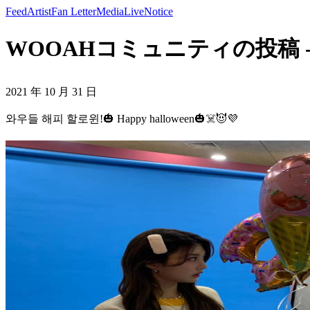
Feed
Artist
Fan Letter
Media
Live
Notice
WOOAHコミュニティの投稿 - 와우들
2021 年 10 月 31 日
와우들 해피 할로윈!🎃 Happy halloween🎃☠️😈💜