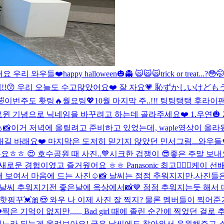
 보내요 우리 와우들❤️
happy halloween🎃👻 🙀🙀🙀
trick or treat..
!!😙 우리 오늘도 수고많았어요❤️ 잘 자요💗 恥ずかしいけ

이번주도 홧팅🔥월요팅💖10월 마지막 주..!!! 팅팅탱탱 후라이팬 
 기념으로 닉네임을 바꾸려고 하는데 골라주세요❤️ 1.우연🎃 2.우여닝
📸
이거 저녁에 올릴려고 준비하고 있었는데, waple영상이 올라
길 바래요❤️ 마지막은 도저히 믿기지 않았던 민서그림...
와우들
ㅎㅎ 😍 호수공원 때 사진..💙
시크한 겁쟁이 😎
좋은 주말 보내
로운 경험이였고 즐거웠어요 ㅎㅎ Panasonic 최고👍🏻💓
케이 선배님
 보여서 마음에 드는 사진☺️📸 날씨는 점점 추워지지만,사진들
날씨 추워지기전 좋은날에 옥상에서📸💙 점점 추워지는듯 해서
핫핑꾸💓🎀😍 와우 나 이제 사진 잘 찍지? 물론 멤버들이 찍어
️
찍은 기억이 없지만,,,,,, Bad girl 때에 졸린 순간에 찍었
옮기느라 뒤늦게 올려보아요! 궂은 날씨에도 찾아와서 응원해주고