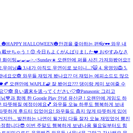
.?😳🤭 🎃HAPPY HALLOWEEN🎃
안경을 좋아하는 편👓🕶 와우 내
どもう載せちゃう！😙 今日もよくがんばりました❤️ おやすみなさ
화이팅🍳🍳🍳>.<
Sunday☀️ 오랜만에 퍼플 사진 가져와봤어요!!
👻 3.내가 아직도 우연이로 보이니...?🙀 4. 웅영잉🦁 5.
왔네요오🙈 와우들 재밌게 봤나요?? 더 재밌는 에피소드도 많으
🍂 오랜만에 WAPLE🧇 잘 봤어요??? 댕이랑 케미 보여줄 수
요🤍🙈 良い週末を送ってください🤍🙈
Panasonic 그리고
💙과 함께 한 Google Play 안녕 유산균 ! 오랜만에 게임도 하
은 따뜻해질 예정이에요💕 와우들 오늘 하루도 행복하게 보내
 따뜻하게 후드티 입었어요! 와우들도 춥지 않게 따뜻하게 입어
준거지만... 발전하는 나연이 될거임 다들 잘자 오늘 재밌었어 뿅
진
던 걸로 추정합니다😎 이번 주말도 행복하게 보냈나용 월요일부터도 힘
 스트리밍으로도 응원해준 와우들 너무너무 고맙고 감사해요 무