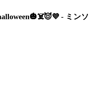
ween🎃☠️😈💜 - ミンソ