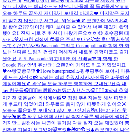
있었는데, waple영상이 올라왔네요오🙈 와우들 재밌게 봤나
요?? 더 재밌는 에피소드도 많으니 나중에 꼭 들려줄게요ㅎㅎ
오늘 하루도 끝까지 재미있게 보내길 바래요❤️ 마지막은 도저
히 믿기지 않았던 민서그림...
와우들🍁🍂 오랜만에 WAPLE🧇
잘 봤어요??? 댕이랑 케미 보여줄 수 있어서 너무 재밌게 촬영
했어요!! 진짜 서로 찐 텐션이 나왔거든요ㅎㅎ 😍 호수공원 때
사진..💙
시크한 겁쟁이 😎
좋은 주말 보내요🤍🙈 良い週末を送
ってください🤍🙈
Panasonic 그리고 Cosmopolitan과 함께 한 화
보✨ 색다른 느낌의 컨셉이 더해져서 새로운 경험이였고 즐거
웠어요 ㅎㅎ Panasonic 최고👍🏻💓
케이 선배님💙과 함께 한
Google Play 안녕 유산균 ! 오랜만에 게임도 하고 재밌었지요
🖤👀
빵긋빵긋💚🐥
I love butterpretzel🥨
핑쿠핑쿠해 보여서 마음
에 드는 사진☺️📸 날씨는 점점 추워지지만,사진들은 따뜻해질
예정이에요💕 와우들 오늘 하루도 행복하게 보내요!!
요즘 내
fav 친구들🎧🧘🏻‍♀️❄️ 最近のお気に入りたち🎧🧘🏻‍♀️❄️
날씨 추워
지기전 좋은날에 옥상에서📸💙 점점 추워지는듯 해서 따뜻하
게 후드티 입었어요! 와우들도 춥지 않게 따뜻하게 입어요🥶
오늘도 좋은하루 보내요!! 많이 보고싶어요😻
나는야 인간 핫
핑꾸💓🎀😍 와우 나 이제 사진 잘 찍지? 물론 멤버들이 찍어준
거지만... 발전하는 나연이 될거임 다들 잘자 오늘 재밌었어 뿅
진짜루 겨울이 오고있어🙀💙☃️🎃🎁🧤🎅🏻🎄❄️ 오랜만에 나우