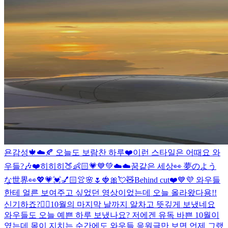
욘감성🍁☁️🍂 오늘도 보람찬 하루❤️
이런 스타일은 어때요 와
우들?🎶❤️
히히히🍑👶🏻💗💙💚
☁️☁️꿈같은 세상👀 夢のよう
な世界👀
💖💗💓💅🏻👚🌸🌷🍓🎀💘🧸
Behind cut❤️💙💜 와우들
한테 얼른 보여주고 싶었던 영상이었는데 오늘 올라왔다용!!
신기하죠?👍🏻
10월의 마지막 날까지 알차고 뜻깊게 보냈네요
와우들도 오늘 예쁜 하루 보냈나요? 저에겐 유독 바쁜 10월이
였는데 몸이 지치는 순간에도 와우들 응원글만 보면 언제 그랬