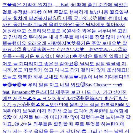
즈❤️
찍은 기억이 없지만,,,,,, Bad girl 때에 졸린 순간에 찍었던
걸로 추정합니다😎 이번 주말도 행복하게 보냈나용 월요일부
터도 힘차게 달려봅시담💪🏻 다들 굿나잇🌙💛
햅삐 썬데이 🎀
사진 옮기느라 뒤늦게 올려보아요! 궂은 날씨에도 찾아와서
응원해주고 스트리밍으로도 응원해준 와우들 너무너무 고맙
고 감사해요 무대하는 내내 와우들 에너지를 정말 많이 받아서
행복했어요 오래오래 사랑하자💓💙
즐거운 주말 보내요💗 잘
자요🌙😌 良い週末送ってくださいね💗 おやすみぃ🌙😌
와
우들~~~즐거운 토요일이 왔어요!!☘️ 주말은 특별한 일들이 없
어도 늘 기다려지고 좋은것 같아요😆 날씨도 점점 쌀쌀해 지
니까,옷도 따뜻하게 입고 다니고 감기 걸리지 않게 조심해요!!
오늘도 행복한 하루 보내요 와우들❤️
내일이 너무 기대된다!!!!
❤️😎❤️😎❤️ 우리 얼른 자고 내일 봐요😻
Say Cheese~~~~🧀
feat. Panasonic💙
욘스타일 제주편 보고 나도 다시 가고싶어진
예쁜 제주도🌊☀︎☁︎ ヨンスタイルの済州島編みてまた行きた
くなった済州島🌊☀︎☁︎
오랜만에 올려보는 설날 한복셀카📸 보
여줘야지 보여줘야지 하면서 오늘 드디어 와우한테 보여줬네
요🙈 이 사진들 보니까 머리카락 많이 길렀다는걸 느끼는것 같
아요,,😍
🌙⭐️💫 와우들은 힐링할 때 주로 무엇을 하는편이에
요?? 저는 주로 음악을 듣는 거 같아요!😎 그리고 쉬는 날엔 산