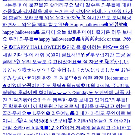
냐는듯 힘이 불끈불끈 솟더라구요 날이 갈수록 와우들에 대한
소중함과 감사함을 배로 느끼는 것 같아요 언제나 고마워 내가
더 힘낼게 오래오래 와우 우아 하자💓🐰 실시간으로 모니터링
하면서 ...
와우들 해피 할로윈!🎃 Happy halloween🎃☠️😈💜
🎃
happy halloween👻 드디어 오늘 할로윈데이!! 즐거운 하루 보내
요 우리 와우들❤️
happy halloween🎃👻 🙀🙀🙀
trick or treat...?😳
🤭 🎃HAPPY HALLOWEEN🎃
안경을 좋아하는 편👓🕶 와우
내일 기대 많이 해줘 응원이 필요해!!!🎀💓
부꾸럽지만 그냥 올
릴래!!😙 우리 오늘도 수고많았어요❤️ 잘 자요💗 恥ずかしい
けどもう載せちゃう！😙 今日もよくがんばりました❤️ おや
すみなさい💗
이젠 완전 곧 겨울🤍❄️☃️ 이땐 완전 Hot summer
🔥이었네요🤣
이번주도 홧팅🔥월요팅💖10월 마지막 주..!!! 팅
팅탱탱 후라이팬 화이팅🍳🍳🍳>.<
Sunday☀️ 오랜만에 퍼플 사
진 가져와봤어요!! ㅎㅎ 행복한 주말 보내고 있어요?
와우들!!
곧 할로윈이니까 할로윈 기념으로 닉네임을 바꾸려고 하는데
골라주세요❤️ 1.우연🎃 2.우여닝👻 3.내가 아직도 우연이로 보
이니...?🙀 4. 웅영잉🦁 5.연구바😈 6.기타(와우들이 지어주기)
단발 소라 (with 밤🐈‍⬛)
🤳🍙📸
이거 저녁에 올릴려고 준비하고