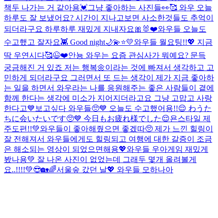
책두 나가는 거 같아용💓
그냥 좋아하는 사진들👀🥰 와우 오늘
하루도 잘 보냈어요? 시간이 지나고보면 사소한것들도 추억이
되더라구요 하루하루 재밌게 지내자요🎀🐰❤️
와우들 오늘도
수고했고 잘자요👾 Good night🌙💫⭐️💛
와우들 월요팅!!💖 지금
딱 우연시다🥰
😉❤️
안뇽 와우는 요즘 관심사가 뭐예요? 문득
궁금해진 거 있죠 저는 행복🌼이라는 것에 빠져서 생각하고 고
민하게 되더라구요 그러면서 또 드는 생각이 제가 지금 좋아하
는 일을 하면서 와우라는 나를 응원해주는 좋은 사람들이 곁에
함께 한다는 생각에 미소가 지어지더라고요 그냥 고맙고 사랑
한다고💙
보고싶다 와우들🥺💙 오늘도 수고했어용!!😌 わうた
ちに会いたいです🥺💙 今日もお疲れ様でした😌
욘스타일 제
주도편!!💚와우들이 좋아해줬으면 좋겠따🥺 제가 느낀 힐링이
잘 전해져서 와우들에게도 힐링되고 여행에 대한 갈증이 조금
은 해소되는 영상이 되었으면해용💖
와우들 우아게임 재밌게
봤나용💚 잘 나온 사진이 없었는데 그래두 몇개 올려볼게
요..!!!!💚😎
🏡🌈서울숲 갔던 날💖 와우들 모하나아