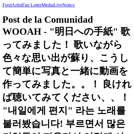
Feed
Artist
Fan Letter
Media
Live
Notice
Post de la Comunidad
WOOAH - "明日への手紙" 歌
ってみました！ 歌いながら
色々な思い出が蘇り、こうし
て簡単に写真と一緒に動画を
作ってみました。。！ 良けれ
ば聴いてみてください、、！
"내일에게 편지" 라는 노래를
불러봤습니다! 부르면서 많은