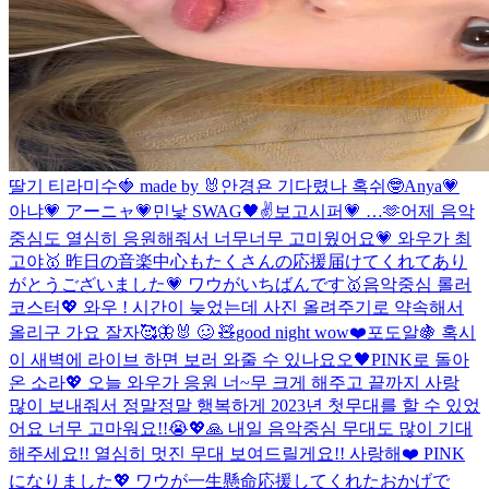
딸기 티라미수🍓 made by 🐰
안경욘 기다렸나 혹쉬🤓
Anya💗
아냐💗 アーニャ💗
민낯 SWAG🖤✌️
보고시퍼💗 …🫶
어제 음악
중심도 열심히 응원해줘서 너무너무 고미웠어요💗 와우가 최
고야🥇 昨日の音楽中心もたくさんの応援届けてくれてあり
がとうございました💗 ワウがいちばんです🥇
음악중심 롤러
코스터💖 와우 ! 시간이 늦었는데 사진 올려주기로 약속해서
올리구 가요 잘자🥰🦋
🐰 🥴 🧸
good night wow❤️
포도알🍇 혹시
이 새벽에 라이브 하면 보러 와줄 수 있나요오🖤
PINK로 돌아
온 소라💖 오늘 와우가 응원 너~무 크게 해주고 끝까지 사랑
많이 보내줘서 정말정말 행복하게 2023년 첫무대를 할 수 있었
어요 너무 고마워요!!😭💖🙏 내일 음악중심 무대도 많이 기대
해주세요!! 열심히 멋진 무대 보여드릴게요!! 사랑해❤️ PINK
になりました💖 ワウが一生懸命応援してくれたおかげで