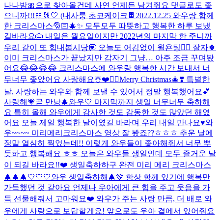
나나밤🎀으로 찾아올건데 사연 언제든 남겨줘요 댓글로도 좋
으니까!!!🎀🐰🤍 (내사룽 초코케이크🍫
2022.12.25 와우랑 함께
한 크리스마스🎅🏻🎄✨ 모두모두 따뜻하고 행복한 하루 보냈
길바라요🎂 내일은 월요일이지만 2022년의 마지막 한 주니까
우리 같이 또 힘내봅시당💟 오늘도 어김없이 월욘팅🙆‍♀️ 잘자🍀
이미 크리스마스가 끝났지만 갑자기 그냥… 아주 조금 꾸며봤
어요😂😂😂😂 크리스마스에 와우랑 행복한 시간 보내서 너
무너무 좋았어요 사랑해요☃️❤️👍🏻
Merry Christmas🎄❣️ 특별한
날, 사랑하는 와우와 함께 보낼 수 있어서 정말 행복했어요💕
사랑해💗
곧 만낭🎄
와우🤍 마지막까지 생일 너무너무 축하해
요 특히 올해 와우에게 감사한 것도 감동한 것도 많았던 해였
어요 오늘 제일 행복한 날이였길 바라며 우리 내일 만나요♥️
와
우~~~~ 미리메리크리스마스 영상 잘 봤죠??ㅎㅎㅎ 추운 날에
정말 열심히 찍었는데!! 이렇게 와우들이 좋아해줘서 너무 뿌
듯하고 행복해요 ㅎㅎ 오늘은 와우들 생일인데 모두 즐거운 날
이 되길 바라요!!❤️ 생일축하하구 완전 미리 메리 크리스마스
🎄🎄🎄🤍🤍🤍
와우 생일축하해🎄💚 항상 함께 있기에 행복만
가득했던 것 같아요 언제나 우아에게 큰 힘을 주고 웃음을 가
득 선물해줘서 고마워요❤️ 와우가 주는 사랑 만큼, 더 배로 와
우에게 사랑으로 보답할게요! 앞으로도 우아 곁에서 있어줘요