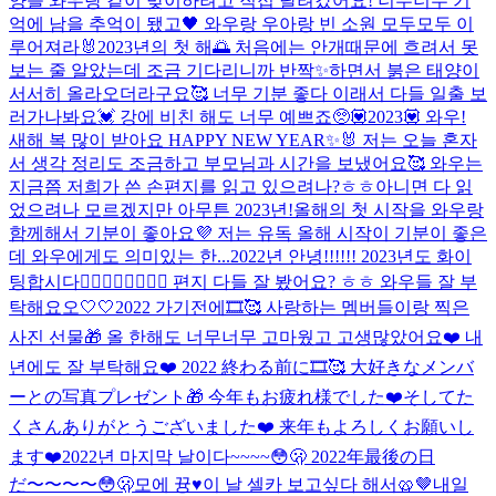
양을 와우랑 같이 맞이하려고 직접 달려갔어요! 너무너무 기
억에 남을 추억이 됐고🖤 와우랑 우아랑 빈 소원 모두모두 이
루어져라🐰
2023년의 첫 해🌅 처음에는 안개때문에 흐려서 못
보는 줄 알았는데 조금 기다리니까 반짝✨하면서 붉은 태양이
서서히 올라오더라구요🥰 너무 기분 좋다 이래서 다들 일출 보
러가나봐요💓 강에 비친 해도 너무 예쁘죠🥺
💟2023💟 와우!
새해 복 많이 받아요 HAPPY NEW YEAR✨🐰 저는 오늘 혼자
서 생각 정리도 조금하고 부모님과 시간을 보냈어요🥰 와우는
지금쯤 저희가 쓴 손편지를 읽고 있으려나?ㅎㅎ아니면 다 읽
었으려나 모르겠지만 아무튼 2023년!올해의 첫 시작을 와우랑
함께해서 기분이 좋아요💜 저는 유독 올해 시작이 기분이 좋은
데 와우에게도 의미있는 한...
2022년 안녕!!!!!! 2023년도 화이
팅합시다❤️‍🔥❤️‍🔥❤️‍🔥❤️‍🔥 편지 다들 잘 봤어요? ㅎㅎ 와우들 잘 부
탁해요오🤍🤍
2022 가기전에🎞🥰 사랑하는 멤버들이랑 찍은
사진 선물🎁 올 한해도 너무너무 고마웠고 고생많았어요❤️ 내
년에도 잘 부탁해요❤️ 2022 終わる前に🎞🥰 大好きなメンバ
ーとの写真プレゼント🎁 今年もお疲れ様でした❤️そしてた
くさんありがとうございました❤️ 来年もよろしくお願いし
ます❤️
2022년 마지막 날이다~~~~😳🫢 2022年最後の日
だ〜〜〜〜😳🫢
모에 뀽♥️
이 날 셀카 보고싶다 해서🥨🤎
내일