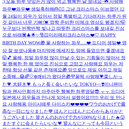
:) 오늘 하루 맛있는거 많이 먹고 행복한 날 보내요~☘️ 사랑해
와우❤️
와우❤️ 생일축하해🎂🙆‍♀️ 그냥 크리스마스 이브였던 12
월 24일이 와우가 있어서 정말 특별하고 기다려지는 하루가 된
것 같아서 너무 기뻐!💓 깜짝 준비한 미메크 영상도 봤겠지?🤭
누구보다 반짝반짝 빛나고 따뜻한 크리스마스를 보내길 진심
으로 바래💟🎄🌟✨🎅🏻
미리메리크리스마스❤️🤍 HAPPY
BIRTH DAY WOW🎁 울 사랑하는 와우….❤️ 드디어 생일❤️ 영
상 잘 보셨나용❄️ 마지막에 메세지도 맘에 들었으면 좋겠네요
🤭💕 올해, 정말 와우랑 많이 만날 수 있는 기회들이 많아서 정
말 행복한 한 해 였어요 진심으로 고맙고 사랑해요 와우는 저
한테 항상 선물 같은 존재예요🎁 앞으로도 제일 아끼고 제일
소중해...
😷🌈🤍❄️
깨비가 왔다은🎁💜
꿀떡 사랑해💗
楽しかっ
た💗 大好き💗 もっと長く会いたいな TOKYO~~❣️
미니팬미
팅과 팬사인회까지 아주아주 행복한 하루였달😎 ㅜㅜ 드디어
일본에서 와우들과 만나게 되어서 설렜어요!!!!!! 우리 또 만나
요 사랑해용 아이시떼루 다이스키❤️❤️❤️❤️
ワウのおかげで最
高な一日になりました💙 ほんとにほんとに心からありがと
うございました 皆さんのおかげで力が100%なりました🔥😛
またすぐに会えたらいいな💗 皆んなにとっても今日という