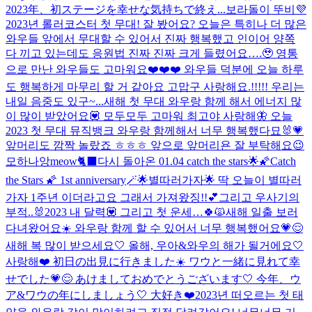
2023年、初ステージを幸せな気持ちで終え...
보라돌이 뚜비💜
2023년 롤러코스터 첫 무대! 잘 봤어요? 오늘은 특히나 더 많은
와우들 앞에서 무대할 수 있어서 진짜 행복했고 인이어 양쪽
다 끼고 있는데도 응원법 진짜 진짜 크게 들렸어요….🥹 영통
으로 만난 와우들도 고마워요❤️❤️❤️ 와우들 덕분에 오늘 하루
도 행복하게 마무리 할 거 같아요 고맙구 사랑해요.!!!!! 우리는
내일 음중도 있구~...
새해 첫 무대 와우랑 함께 해서 에너지 많
이 많이 받았어요💟 모두모두 고마워 최고야 사랑해
🦋 오늘
2023 첫 무대 뮤직뱅크 와우랑 함께해서 너무 행복했다묘🐰💗
앞머리도 깜짝 놀랐죠 ㅎㅎㅎ 앞으로 앞머리욘 잘 부탁해요😉
모하나앙
meow🐈‍⬛
다시 돌아온 01.04 catch the stars🌟
🌠Catch
the Stars 🌠 1st anniversary🪄
🌟별따러가자🌟 딱 오늘이 별따러
가자 1주년 이더라고요 그래서 가져왔징!!💕
그리고 우사기의
부적..🐰
2023 내 달력💟 그리고 첫 운세…🍀🙀
새해 일출 보러
다녀왔어요☀️ 와우랑 함께 할 수 있어서 너무 행복했어요💗😌
새해 복 많이 받으세요🤍 올해, 우아&와우의 해가 될거에요🤍
사랑해❤️ 初日の出見に行きました☀️ ワウと一緒に見れて幸
せでした💗😌 あけましておめでとうございます🤍 今年、ウ
ア&ワウの年にしましょう🤍 大好き❤️
2023년 떠오르는 첫 태