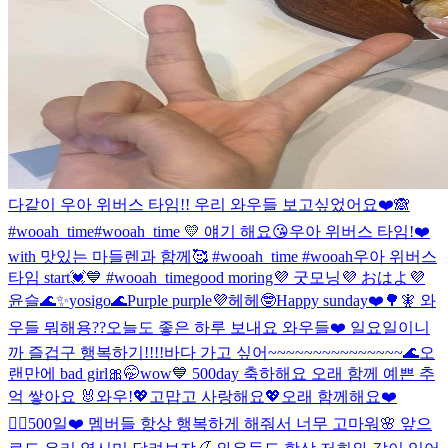
다같이 우아 위버스 타임!! 우리 와우들 보고싶었어요❤️🙈
#wooah_time
#wooah_time 💛 얘기 해요😘
우아 위버스 타임!❤️
with 맛있는 마들렌과 함께🥰 #wooah_time #wooah
우아 위버스
타임 start💓💙 #wooah_time
good moring💜 굿모닝💜 おはよ💜
윤슬🌊✨
yosigo🌊
Purple purple💜
헤헤🤓
Happy sunday❤️🌳🧚 와
우들 뭐해용??
오늘도 좋은 하루 보내요 와우들❤️ 일요일이니
까 즐겁구 행복하기!!!!
바다 가고 싶어~~~~~~~~~~~~~~~🌊
오
랜만에 bad girl🎀🤭
wow💙 500day 축하해요 오래 함께 예쁜 추
억 쌓아요 🐰
와우!💖고맙고 사랑해요💖오래 함께해요❤️
🙆‍♀️
500일❤️ 멤버들 항상 행복하게 해줘서 너무 고마워🌸 앞으