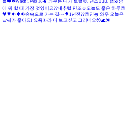
들❤️☘️
When i was 18🔥 와우는 내가 보컬🎼, 댄스🧍🏻‍♀️, 랩🎤중
에 뭐 할 때 가장 멋있어요??
내추럴 민또☺️
오늘도 좋은 하루😚
💗💗
🐠🐠🐠숲속으로 가는 길~~🌳
1년전??😚
안농 와우 오늘은
날씨가 좋아요! 요즘따라 더 보고싶고 그러네요🥺🌊
🤓