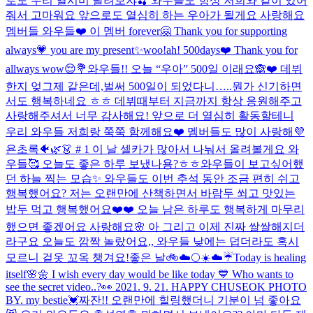
로도 우리 열시미 달려보쟈🍒 와우들도 항상 저희와 같이 있어
줘서 고마워요 앞으로도 열심히 하는 우아가 될게요 사랑해요
멤버들 와우들❤️ 이 멤버 forever🤗 Thank you for supporting
always💗 you are my present✨
woo!ah! 500days❤️ Thank you for
allways wow😌💐
와우들!! 오늘 “우아” 500일 이래요🙈❤️ 데뷔
한지 엊그제 같은데,벌써 500일이 되었다니…..뭔가 신기하면
서도 행복하네요 ㅎㅎ 데뷔때부터 지금까지 항상 응원해주고
사랑해주셔서 너무 감사해요! 앞으로 더 열심히 활동할테니
우리 와우들 저희랑 쭉쭉 함께해요❤️ 멤버들도 많이 사랑해💜
욘초록🐠🌿👗 # 1 이 날 셀카가 많아서 나눠서 올려볼게요 와
우들🥰 오늘도 좋은 하루 보냈나용?ㅎㅎ
와우들이 보고싶어했
던 하늘 찍는 모습✨ 와우들도 이번 추석 동안 조금 편히 쉬고
행복했어요? 저는 오랜만에 산책하면서 바람두 쐬고 맛있는
밥두 먹고 행복했어요❤️❤️ 오늘 남은 하루도 행복하게 마무리
했으면 좋겠어요 사랑해요🌸 아 그리고 이제 진짜 쌀쌀해지더
라구요 오늘도 깜짝 놀랐어요,, 와우들 낮에는 덥더라도 혹시
모르니 겉옷 꼬옥 챙겨요!
좋은 날🚲☁️🌕
☀️☁️☔️
Today is healing
itself🌸🌼 I wish every day would be like today 💙 Who wants to
see the secret video..?👀 2021. 9. 21. HAPPY CHUSEOK PHOTO
BY. my bestie💓
짜잔!! 오랜만에 힐링했더니 기분이 넘 좋아요