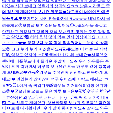
😻 우리 와우들은 추석연휴 뭐하면서 보냈어요?? 아마 다들 재
미있는 시간 보내고 있을거라 생각해요ㅎㅎ 남은 시간들도 좀
더 격하게 재미있게 보내요 와우들❤️😆
구름이 너어어무 예쁜
날☁️🌏🌊💙
모먼트에 사진 안올라가네요..ㅠㅠㅠ 내일 다시 올
려볼게요😢
보름달 보며 소원을 빌어요😌🌕🙏
와우들 즐겁고
안전하고 건강하고 행복한 추석 보내요!!! 맛있는 것도 왕창 먹
구요 알았죠?🥰 히히 음식 많이 먹는 민서 영상이에요ㅋㅋㅋ
ㅋㅋㅋㅋ❤️❤️ 생각보다 눈을 많이 깜빡였더니... 눈이 이상해
요😆 크크 누가 누가 이겼을까요🍒🐳🤓
오늘 이 하늘 본 사람
🙋‍♀️🙋
영상도 있지이~~🐰💖
행복한 한가위 보내요❤️선물🎁
오
랜만에 퍼플💜
드디어 즐거운 주말이에요🔥 우리 와우들은 주
말이 오면 뭐하면서 하루를 보내요?? 오늘 하루도 같이 행복하
게 보내봐요❤️
안뇽🤗와우들 추석연휴 안전하고 행복하게 보
내요!❤️ 맛있는거 많이많이 먹구 위버스에 자랑도 해줘요!!ㅎ
ㅎ💖
S😈L
이거 좀 귀엽다💙📸
와우들 이거봐요!! 엄청 신기하
죠😆❤️
굿모닝☀️ 오늘도 좋은 하루 보내욘❤️
🐻🐰🐶
💛💛
🌈🤍🌠
보고싶어요 와우...🙄 会いたい わう...🙄
벌써 잘 시간이네요
🙈 오늘 하루도 재미있고, 행복한하루 보냈죠 와우들?? 월요일
이 빠르게 다가왔지만...우리 같이 화이팅해요🔥 잘자요 와우