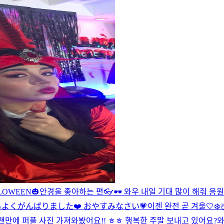
HALLOWEEN🎃
안경을 좋아하는 편👓🕶 와우 내일 기대 많이 해줘 응원이
日もよくがんばりました❤️ おやすみなさい💗
이젠 완전 곧 겨울🤍❄️☃
️ 오랜만에 퍼플 사진 가져와봤어요!! ㅎㅎ 행복한 주말 보내고 있어요?
와