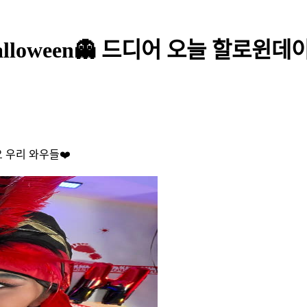
alloween👻 드디어 오늘 할로윈
내요 우리 와우들❤️