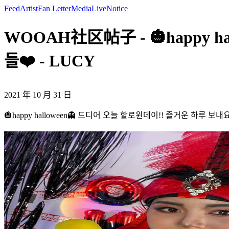
Feed
Artist
Fan Letter
Media
Live
Notice
WOOAH社区帖子 - 🎃happy h
들❤️ - LUCY
2021 年 10 月 31 日
🎃happy halloween👻 드디어 오늘 할로윈데이!! 즐거운 하루 보