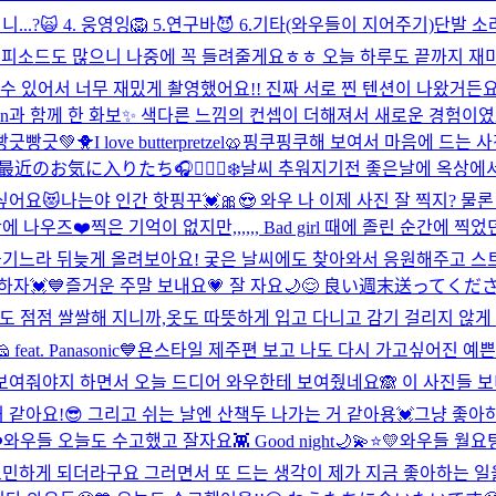
...?🙀 4. 웅영잉🦁 5.연구바😈 6.기타(와우들이 지어주기)
단발 소라 
 에피소드도 많으니 나중에 꼭 들려줄게요ㅎㅎ 오늘 하루도 끝까지 재미
줄 수 있어서 너무 재밌게 촬영했어요!! 진짜 서로 찐 텐션이 나왔거든요ㅎ
politan과 함께 한 화보✨ 색다른 느낌의 컨셉이 더해져서 새로운 경험이였고 
빵긋빵긋💚🐥
I love butterpretzel🥨
핑쿠핑쿠해 보여서 마음에 드는 사
️❄️ 最近のお気に入りたち🎧🧘🏻‍♀️❄️
날씨 추워지기전 좋은날에 옥상에서
싶어요😻
나는야 인간 핫핑꾸💓🎀😍 와우 나 이제 사진 잘 찍지? 
만에 나우즈❤️
찍은 기억이 없지만,,,,,, Bad girl 때에 졸린 순
 옮기느라 뒤늦게 올려보아요! 궂은 날씨에도 찾아와서 응원해주고 
자💓💙
즐거운 주말 보내요💗 잘 자요🌙😌 良い週末送ってくだ
도 점점 쌀쌀해 지니까,옷도 따뜻하게 입고 다니고 감기 걸리지 않게 
 feat. Panasonic💙
욘스타일 제주편 보고 나도 다시 가고싶어진 
보여줘야지 하면서 오늘 드디어 와우한테 보여줬네요🙈 이 사진들 보
 같아요!😎 그리고 쉬는 날엔 산책두 나가는 거 같아용💓
그냥 좋아하
️
와우들 오늘도 수고했고 잘자요👾 Good night🌙💫⭐️💛
와우들 월요팅
고민하게 되더라구요 그러면서 또 드는 생각이 제가 지금 좋아하는 일