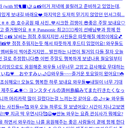
(with 밤🐈‍⬛)
🤳🍙📸
이거 저녁에 올릴려고 준비하고 있었는데,
있게 보내길 바래요❤️ 마지막은 도저히 믿기지 않았던 민서그림...
ㅎ 😍 호수공원 때 사진..💙
시크한 겁쟁이 😎
좋은 주말 보내요🤍
즐거웠어요 ㅎㅎ Panasonic 최고👍🏻💓
케이 선배님💙과 함께 한
진☺️📸 날씨는 점점 추워지지만,사진들은 따뜻해질 예정이에요💕
📸💙 점점 추워지는듯 해서 따뜻하게 후드티 입었어요! 와우들도
물론 멤버들이 찍어준거지만... 발전하는 나연이 될거임 다들 잘자 오늘
간에 찍었던 걸로 추정합니다😎 이번 주말도 행복하게 보냈나용 월요일부터
스트리밍으로도 응원해준 와우들 너무너무 고맙고 감사해요 무대하는
さいね💗 おやすみぃ🌙😌
와우들~~~즐거운 토요일이 왔어요!!☘️
조심해요!! 오늘도 행복한 하루 보내요 와우들❤️
내일이 너무 기대
예쁜 제주도🌊☀︎☁︎ ヨンスタイルの済州島編みてまた行きたくなっ
니까 머리카락 많이 길렀다는걸 느끼는것 같아요,,😍
🌙⭐️💫 와우들
는 사진들👀🥰 와우 오늘 하루도 잘 보냈어요? 시간이 지나고보면
!!💖 지금 딱 우연시다🥰
😉❤️
안뇽 와우는 요즘 관심사가 뭐예요?
을 하면서 와우라는 나를 응원해주는 좋은 사람들이 곁에 함께 한다