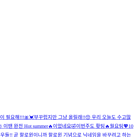
 필요해!!!🎀💓
부꾸럽지만 그냥 올릴래!!😙 우리 오늘도 수고많
️ 이땐 완전 Hot summer🔥이었네요🤣
이번주도 홧팅🔥월요팅💖10
우들!! 곧 할로윈이니까 할로윈 기념으로 닉네임을 바꾸려고 하는