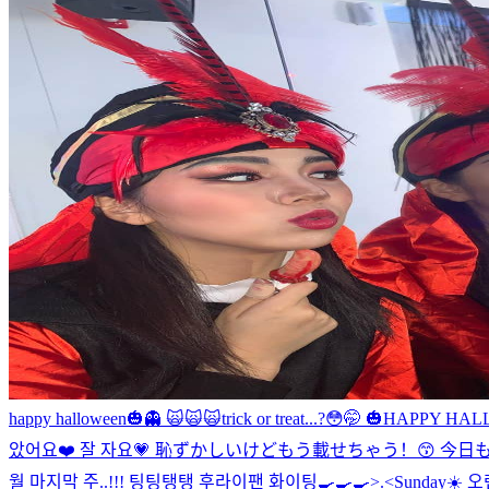
happy halloween🎃👻 🙀🙀🙀
trick or treat...?😳🤭 🎃HAPPY 
았어요❤️ 잘 자요💗 恥ずかしいけどもう載せちゃう！😙 今
월 마지막 주..!!! 팅팅탱탱 후라이팬 화이팅🍳🍳🍳>.<
Sunday☀