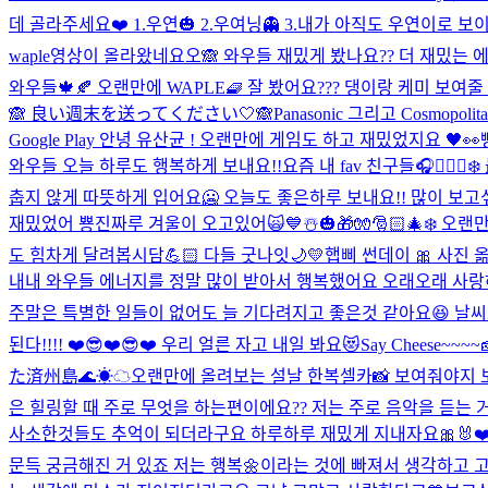
데 골라주세요❤️ 1.우연🎃 2.우여닝👻 3.내가 아직도 우연이로 보이니
waple영상이 올라왔네요오🙈 와우들 재밌게 봤나요?? 더 재밌는
와우들🍁🍂 오랜만에 WAPLE🧇 잘 봤어요??? 댕이랑 케미 보여
🙈 良い週末を送ってください🤍🙈
Panasonic 그리고 Cosmo
Google Play 안녕 유산균 ! 오랜만에 게임도 하고 재밌었지요 🖤👀
와우들 오늘 하루도 행복하게 보내요!!
요즘 내 fav 친구들🎧🧘🏻‍♀
춥지 않게 따뜻하게 입어요🥶 오늘도 좋은하루 보내요!! 많이 보고
재밌었어 뿅
진짜루 겨울이 오고있어🙀💙☃️🎃🎁🧤🎅🏻🎄❄️ 오랜
도 힘차게 달려봅시담💪🏻 다들 굿나잇🌙💛
햅삐 썬데이 🎀 사진
내내 와우들 에너지를 정말 많이 받아서 행복했어요 오래오래 사랑하
주말은 특별한 일들이 없어도 늘 기다려지고 좋은것 같아요😆 날씨
된다!!!! ❤️😎❤️😎❤️ 우리 얼른 자고 내일 봐요😻
Say Cheese~~~~🧀
た済州島🌊☀︎☁︎
오랜만에 올려보는 설날 한복셀카📸 보여줘야지 
은 힐링할 때 주로 무엇을 하는편이에요?? 저는 주로 음악을 듣는 거
사소한것들도 추억이 되더라구요 하루하루 재밌게 지내자요🎀🐰❤
문득 궁금해진 거 있죠 저는 행복🌼이라는 것에 빠져서 생각하고 